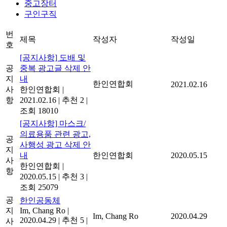
중고장터
구인구직
번
제목
작성자
작성일
호
[공지사항] 도배 및
공
중복 광고글 삭제 안
지
내
한인연합회
2021.02.16
사
한인연합회
|
항
2021.02.16
|
추천 2
|
조회 18010
[공지사항] 마스크/
의료용품 관련 광고,
공
사행성 광고 삭제 안
지
내
한인연합회
2020.05.15
사
한인연합회
|
항
2020.05.15
|
추천 3
|
조회 25079
공
한인공동체
지
Im, Chang Ro
|
Im, Chang Ro
2020.04.29
2020.04.29
|
추천 5
|
사