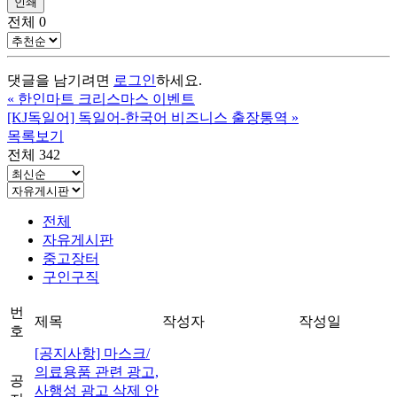
인쇄
전체
0
댓글을 남기려면
로그인
하세요.
«
한인마트 크리스마스 이벤트
[KJ독일어] 독일어-한국어 비즈니스 출장통역
»
목록보기
전체 342
전체
자유게시판
중고장터
구인구직
번
제목
작성자
작성일
호
[공지사항] 마스크/
의료용품 관련 광고,
공
사행성 광고 삭제 안