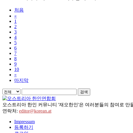
처음
«
1
2
3
4
5
6
7
8
9
10
»
마지막
검색
오스트리아 한인 커뮤니티 '재오한인'은 여러분들의 참여로 만들
연락처:
editor@korean.at
Impressum
등록하기