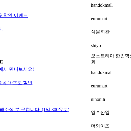
handokmall
목 할인 이벤트
eurumart
.
식물회관
shiyo
오스트리아 한인학
42
회
몰에서 만나보세요!
handokmall
목 10프로 할인
eurumart
ilinonili
실 분 구합니다. (1일 300유로)
영수산업
더와이즈