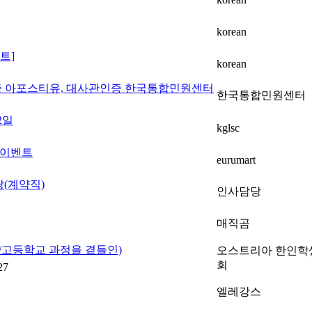
korean
트]
korean
공증 아포스티유, 대사관인증 한국통합민원센터
한국통합민원센터
2일
kglsc
 이벤트
eurumart
당(계약직)
인사담당
매직곰
중/고등학교 과정을 곁들인)
오스트리아 한인학
회
27
엘레강스