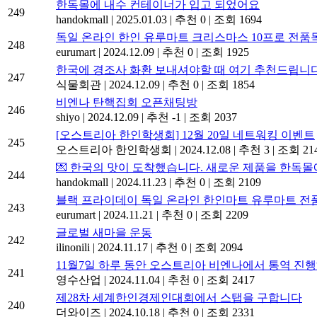
한독몰에 내수 컨테이너가 입고 되었어요
249
handokmall
|
2025.01.03
|
추천 0
|
조회 1694
독일 온라인 한인 유루마트 크리스마스 10프로 전품
248
eurumart
|
2024.12.09
|
추천 0
|
조회 1925
한국에 경조사 화환 보내셔야할 때 여기 추천드립니다
247
식물회관
|
2024.12.09
|
추천 0
|
조회 1854
비엔나 탄핵집회 오픈채팅방
246
shiyo
|
2024.12.09
|
추천 -1
|
조회 2037
[오스트리아 한인학생회] 12월 20일 네트워킹 이벤트
245
오스트리아 한인학생회
|
2024.12.08
|
추천 3
|
조회 21
💌 한국의 맛이 도착했습니다. 새로운 제품을 한독
244
handokmall
|
2024.11.23
|
추천 0
|
조회 2109
블랙 프라이데이 독일 온라인 한인마트 유루마트 전품
243
eurumart
|
2024.11.21
|
추천 0
|
조회 2209
글로벌 새마을 운동
242
ilinonili
|
2024.11.17
|
추천 0
|
조회 2094
11월7일 하루 동안 오스트리아 비엔나에서 통역 진행해주
241
영수산업
|
2024.11.04
|
추천 0
|
조회 2417
제28차 세계한인경제인대회에서 스탭을 구합니다
240
더와이즈
|
2024.10.18
|
추천 0
|
조회 2331