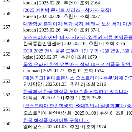
korean
|
2025.02.28
|
추천 0
|
조회 2164
[2025 여린박 콘서트 시리즈 – 참가자 모집]
258
korean
|
2025.02.28
|
추천 0
|
조회 2027
대한항공 홈페이지 특가 공지 [비엔나 노선 특가 이벤
257
korean
|
2025.02.26
|
추천 0
|
조회 3741
오스트리아 이민, 비자, 시민권, 영주권 서류 번역
256
한국통합민원센터
|
2025.02.10
|
추천 0
|
조회 3176
ECR 2025 전시 물류 도우미 1인 구인 / 2월 25일, 3월 
255
kglsc
|
2025.02.07
|
추천 0
|
조회 1679
독일 온라인 한인 유루마트 설날 10프로 전품목 할인
254
eurumart
|
2025.01.27
|
추천 0
|
조회 1534
[채용공고] 현대트랜시스 오스트리아 - 총무/회계 담
253
인사담당
|
2025.01.23
|
추천 2
|
조회 2116
한국에서 한국 화장품 도매수출 진행하고 있습니다
252
매직곰
|
2025.01.20
|
추천 1
|
조회 3328
[오스트리아 한인학생회] 📢대학입시 설명회🎓✨ (
251
오스트리아 한인학생회
|
2025.01.08
|
추천 6
|
조회 19
한국 화장품 바이어를 구합니다!
250
엘레강스
|
2025.01.03
|
추천 0
|
조회 1974