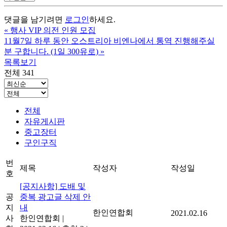
댓글을 남기려면
로그인
하세요.
«
행사 VIP 의전 인원 모집
11월7일 하루 동안 오스트리아 비엔나에서 통역 진행해주실
분 구합니다. (1일 300유로)
»
목록보기
전체 341
전체
자유게시판
중고장터
구인구직
번
제목
작성자
작성일
호
[공지사항] 도배 및
공
중복 광고글 삭제 안
지
내
한인연합회
2021.02.16
사
한인연합회
|