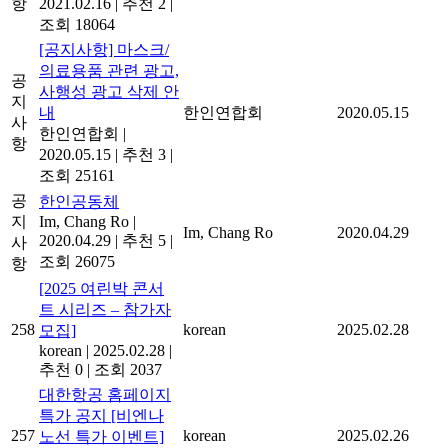
항
2021.02.16
|
추천 2
|
조회 18064
[공지사항] 마스크/
의료용품 관련 광고,
공
사행성 광고 삭제 안
지
내
한인연합회
2020.05.15
사
한인연합회
|
항
2020.05.15
|
추천 3
|
조회 25161
공
한인공동체
지
Im, Chang Ro
|
Im, Chang Ro
2020.04.29
2020.04.29
|
추천 5
|
사
조회 26075
항
[2025 여린박 콘서
트 시리즈 – 참가자
258
korean
2025.02.28
모집]
korean
|
2025.02.28
|
추천 0
|
조회 2037
대한항공 홈페이지
특가 공지 [비엔나
257
korean
2025.02.26
노선 특가 이벤트]