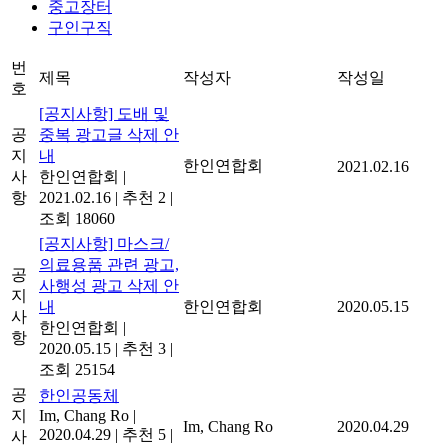
중고장터
구인구직
번
제목
작성자
작성일
호
[공지사항] 도배 및
공
중복 광고글 삭제 안
지
내
한인연합회
2021.02.16
사
한인연합회
|
항
2021.02.16
|
추천 2
|
조회 18060
[공지사항] 마스크/
의료용품 관련 광고,
공
사행성 광고 삭제 안
지
내
한인연합회
2020.05.15
사
한인연합회
|
항
2020.05.15
|
추천 3
|
조회 25154
공
한인공동체
지
Im, Chang Ro
|
Im, Chang Ro
2020.04.29
2020.04.29
|
추천 5
|
사