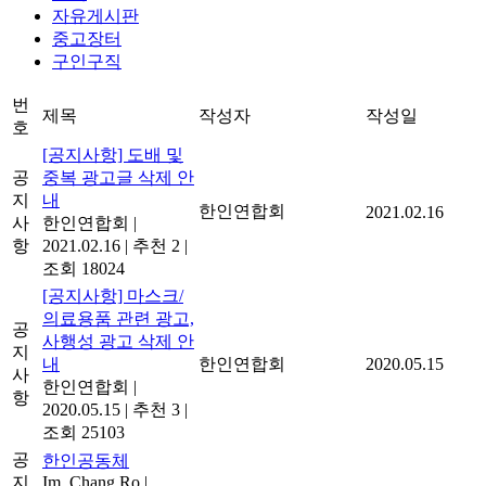
자유게시판
중고장터
구인구직
번
제목
작성자
작성일
호
[공지사항] 도배 및
공
중복 광고글 삭제 안
지
내
한인연합회
2021.02.16
사
한인연합회
|
항
2021.02.16
|
추천 2
|
조회 18024
[공지사항] 마스크/
의료용품 관련 광고,
공
사행성 광고 삭제 안
지
내
한인연합회
2020.05.15
사
한인연합회
|
항
2020.05.15
|
추천 3
|
조회 25103
공
한인공동체
지
Im, Chang Ro
|