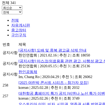
전체 341
전체
자유게시판
중고장터
구인구직
번호
제목
[공지사항] 도배 및 중복 광고글 삭제 안내
공지사항
한인연합회
|
2021.02.16
|
추천 2
|
조회 18050
[공지사항] 마스크/의료용품 관련 광고, 사행성 광고 
공지사항
한인연합회
|
2020.05.15
|
추천 3
|
조회 25136
한인공동체
공지사항
Im, Chang Ro
|
2020.04.29
|
추천 5
|
조회 26062
[2025 여린박 콘서트 시리즈 – 참가자 모집]
258
korean
|
2025.02.28
|
추천 0
|
조회 2032
대한항공 홈페이지 특가 공지 [비엔나 노선 특가 이벤
257
korean
|
2025.02.26
|
추천 0
|
조회 3749
오스트리아 이민, 비자, 시민권, 영주권 서류 번역