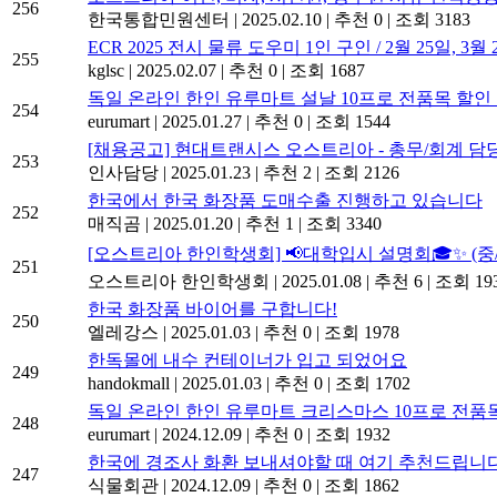
256
한국통합민원센터
|
2025.02.10
|
추천 0
|
조회 3183
ECR 2025 전시 물류 도우미 1인 구인 / 2월 25일, 3월 
255
kglsc
|
2025.02.07
|
추천 0
|
조회 1687
독일 온라인 한인 유루마트 설날 10프로 전품목 할인
254
eurumart
|
2025.01.27
|
추천 0
|
조회 1544
[채용공고] 현대트랜시스 오스트리아 - 총무/회계 담
253
인사담당
|
2025.01.23
|
추천 2
|
조회 2126
한국에서 한국 화장품 도매수출 진행하고 있습니다
252
매직곰
|
2025.01.20
|
추천 1
|
조회 3340
[오스트리아 한인학생회] 📢대학입시 설명회🎓✨ (
251
오스트리아 한인학생회
|
2025.01.08
|
추천 6
|
조회 19
한국 화장품 바이어를 구합니다!
250
엘레강스
|
2025.01.03
|
추천 0
|
조회 1978
한독몰에 내수 컨테이너가 입고 되었어요
249
handokmall
|
2025.01.03
|
추천 0
|
조회 1702
독일 온라인 한인 유루마트 크리스마스 10프로 전품
248
eurumart
|
2024.12.09
|
추천 0
|
조회 1932
한국에 경조사 화환 보내셔야할 때 여기 추천드립니다
247
식물회관
|
2024.12.09
|
추천 0
|
조회 1862