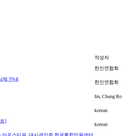
작성자
한인연합회
삭제 안내
한인연합회
Im, Chang Ro
korean
트]
korean
공증 아포스티유, 대사관인증 한국통합민원센터