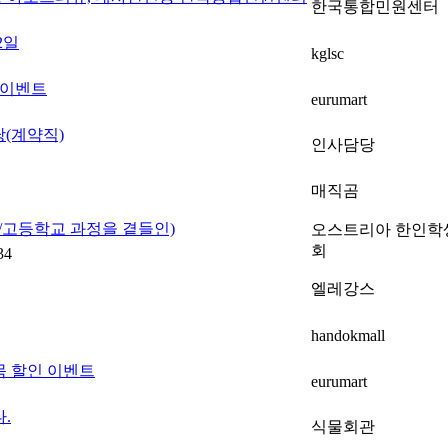
한국통합민원센터
2일
kglsc
 이벤트
eurumart
당(계약직)
인사담당
매직곰
중/고등학교 과정을 곁들인)
오스트리아 한인학
회
34
엘레강스
handokmall
목 할인 이벤트
eurumart
.
식물회관