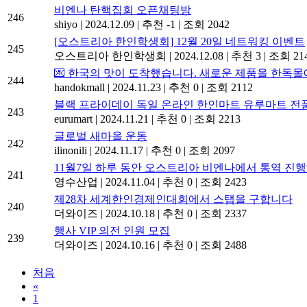
비엔나 탄핵집회 오픈채팅방
246
shiyo
|
2024.12.09
|
추천 -1
|
조회 2042
[오스트리아 한인학생회] 12월 20일 네트워킹 이벤트
245
오스트리아 한인학생회
|
2024.12.08
|
추천 3
|
조회 21
💌 한국의 맛이 도착했습니다. 새로운 제품을 한독
244
handokmall
|
2024.11.23
|
추천 0
|
조회 2112
블랙 프라이데이 독일 온라인 한인마트 유루마트 전품
243
eurumart
|
2024.11.21
|
추천 0
|
조회 2213
글로벌 새마을 운동
242
ilinonili
|
2024.11.17
|
추천 0
|
조회 2097
11월7일 하루 동안 오스트리아 비엔나에서 통역 진행해주
241
영수산업
|
2024.11.04
|
추천 0
|
조회 2423
제28차 세계한인경제인대회에서 스탭을 구합니다
240
더와이즈
|
2024.10.18
|
추천 0
|
조회 2337
행사 VIP 의전 인원 모집
239
더와이즈
|
2024.10.16
|
추천 0
|
조회 2488
처음
«
1