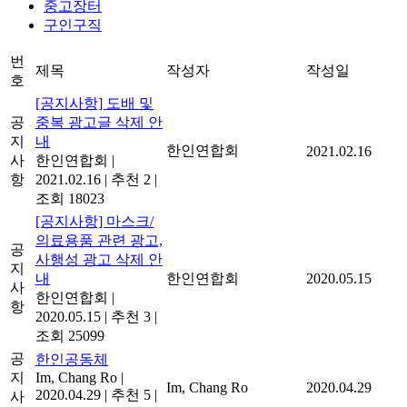
중고장터
구인구직
번
제목
작성자
작성일
호
[공지사항] 도배 및
공
중복 광고글 삭제 안
지
내
한인연합회
2021.02.16
사
한인연합회
|
항
2021.02.16
|
추천 2
|
조회 18023
[공지사항] 마스크/
의료용품 관련 광고,
공
사행성 광고 삭제 안
지
내
한인연합회
2020.05.15
사
한인연합회
|
항
2020.05.15
|
추천 3
|
조회 25099
공
한인공동체
지
Im, Chang Ro
|
Im, Chang Ro
2020.04.29
2020.04.29
|
추천 5
|
사