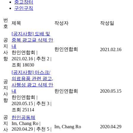
중고장터
구인구직
번
제목
작성자
작성일
호
[공지사항] 도배 및
공
중복 광고글 삭제 안
지
내
한인연합회
2021.02.16
사
한인연합회
|
항
2021.02.16
|
추천 2
|
조회 18030
[공지사항] 마스크/
의료용품 관련 광고,
공
사행성 광고 삭제 안
지
내
한인연합회
2020.05.15
사
한인연합회
|
항
2020.05.15
|
추천 3
|
조회 25114
공
한인공동체
지
Im, Chang Ro
|
Im, Chang Ro
2020.04.29
2020.04.29
|
추천 5
|
사