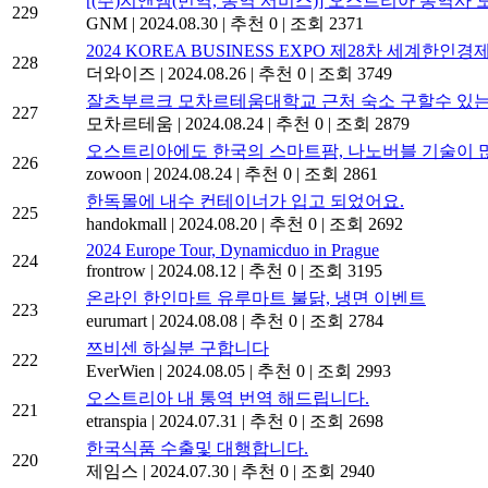
[(주)지앤엠(번역, 통역 서비스)] 오스트리아 통역사
229
GNM
|
2024.08.30
|
추천 0
|
조회 2371
2024 KOREA BUSINESS EXPO 제28차 세계
228
더와이즈
|
2024.08.26
|
추천 0
|
조회 3749
잘츠부르크 모차르테움대학교 근처 숙소 구할수 있는
227
모차르테움
|
2024.08.24
|
추천 0
|
조회 2879
오스트리아에도 한국의 스마트팜, 나노버블 기술이 
226
zowoon
|
2024.08.24
|
추천 0
|
조회 2861
한독몰에 내수 컨테이너가 입고 되었어요.
225
handokmall
|
2024.08.20
|
추천 0
|
조회 2692
2024 Europe Tour, Dynamicduo in Prague
224
frontrow
|
2024.08.12
|
추천 0
|
조회 3195
온라인 한인마트 유루마트 불닭, 냉면 이벤트
223
eurumart
|
2024.08.08
|
추천 0
|
조회 2784
쯔비센 하실분 구합니다
222
EverWien
|
2024.08.05
|
추천 0
|
조회 2993
오스트리아 내 통역 번역 해드립니다.
221
etranspia
|
2024.07.31
|
추천 0
|
조회 2698
한국식품 수출및 대행합니다.
220
제임스
|
2024.07.30
|
추천 0
|
조회 2940