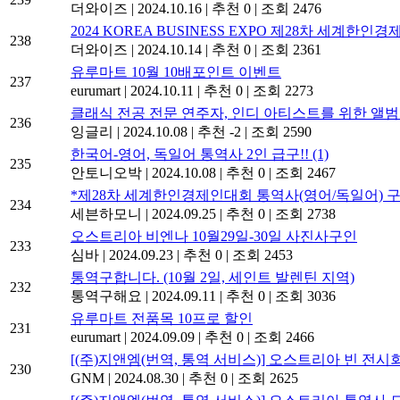
더와이즈
|
2024.10.16
|
추천 0
|
조회 2476
2024 KOREA BUSINESS EXPO 제28차 세계
238
더와이즈
|
2024.10.14
|
추천 0
|
조회 2361
유루마트 10월 10배포인트 이벤트
237
eurumart
|
2024.10.11
|
추천 0
|
조회 2273
클래식 전공 전문 연주자, 인디 아티스트를 위한 앨범 
236
잉글리
|
2024.10.08
|
추천 -2
|
조회 2590
한국어-영어, 독일어 통역사 2인 급구!!
(1)
235
안토니오박
|
2024.10.08
|
추천 0
|
조회 2467
*제28차 세계한인경제인대회 통역사(영어/독일어) 구
234
세븐하모니
|
2024.09.25
|
추천 0
|
조회 2738
오스트리아 비엔나 10월29일-30일 사진사구인
233
심바
|
2024.09.23
|
추천 0
|
조회 2453
통역구합니다. (10월 2일, 세인트 발렌틴 지역)
232
통역구해요
|
2024.09.11
|
추천 0
|
조회 3036
유루마트 전품목 10프로 할인
231
eurumart
|
2024.09.09
|
추천 0
|
조회 2466
[(주)지앤엠(번역, 통역 서비스)] 오스트리아 빈 전시
230
GNM
|
2024.08.30
|
추천 0
|
조회 2625