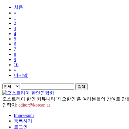
처음
«
1
2
3
4
5
6
7
8
9
10
»
마지막
검색
오스트리아 한인 커뮤니티 '재오한인'은 여러분들의 참여로 만들
연락처:
editor@korean.at
Impressum
등록하기
로그인