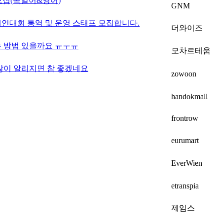
 모집(독일어&영어)
GNM
한인경제인대회 통역 및 운영 스태프 모집합니다.
더와이즈
 방법 있을까요 ㅠㅜㅠ
모차르테움
많이 알리지면 참 좋겠네요
zowoon
handokmall
frontrow
eurumart
EverWien
etranspia
제임스