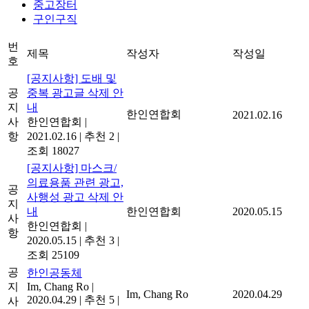
중고장터
구인구직
번
제목
작성자
작성일
호
[공지사항] 도배 및
공
중복 광고글 삭제 안
지
내
한인연합회
2021.02.16
사
한인연합회
|
항
2021.02.16
|
추천 2
|
조회 18027
[공지사항] 마스크/
의료용품 관련 광고,
공
사행성 광고 삭제 안
지
내
한인연합회
2020.05.15
사
한인연합회
|
항
2020.05.15
|
추천 3
|
조회 25109
공
한인공동체
지
Im, Chang Ro
|
Im, Chang Ro
2020.04.29
2020.04.29
|
추천 5
|
사