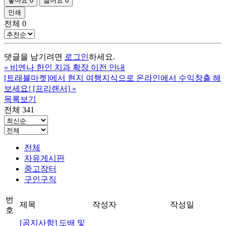
좋아요
0
싫어요
0
인쇄
전체
0
댓글을 남기려면
로그인
하세요.
«
비엔나 한인 치과 확장 이전 안내
[트래블마켓]에서 현지 여행지식으로 온라인에서 수익창출 해
보세요! [프리랜서]
»
목록보기
전체 341
전체
자유게시판
중고장터
구인구직
번
제목
작성자
작성일
호
[공지사항] 도배 및