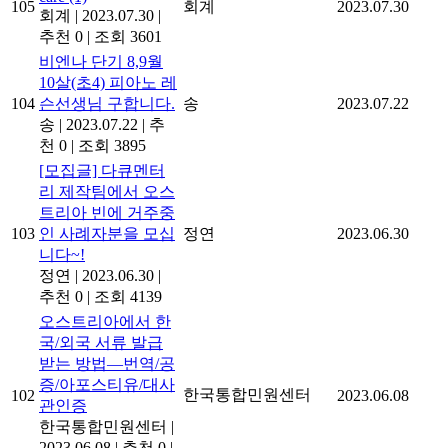
105
회계
2023.07.30
회계
|
2023.07.30
|
추천 0
|
조회 3601
비엔나 단기 8,9월
10살(초4) 피아노 레
104
슨선생님 구합니다.
송
2023.07.22
송
|
2023.07.22
|
추
천 0
|
조회 3895
[모집글] 다큐멘터
리 제작팀에서 오스
트리아 빈에 거주중
103
인 사례자분을 모십
정연
2023.06.30
니다~!
정연
|
2023.06.30
|
추천 0
|
조회 4139
오스트리아에서 한
국/외국 서류 발급
받는 방법―번역/공
증/아포스티유/대사
한국통합민원센터
102
2023.06.08
관인증
한국통합민원센터
|
2023.06.08
|
추천 0
|