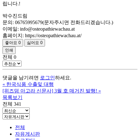
립니다.!
박수진드림
문의: 06765995679(문자주시면 전화드리겠습니다.)
이메일: info@osteopathiewachau.at
홈페이지: https://osteopathiewachau.at/
좋아요
0
싫어요
0
인쇄
전체
0
댓글을 남기려면
로그인
하세요.
«
한국식품 수출및 대행
[위즈덤 아고라 신문사] 3월 호 매거진 발행!
»
목록보기
전체 341
전체
자유게시판