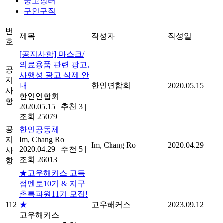
중고장터
구인구직
번
제목
작성자
작성일
호
[공지사항] 마스크/
의료용품 관련 광고,
공
사행성 광고 삭제 안
지
내
한인연합회
2020.05.15
사
한인연합회
|
항
2020.05.15
|
추천 3
|
조회 25079
공
한인공동체
지
Im, Chang Ro
|
Im, Chang Ro
2020.04.29
2020.04.29
|
추천 5
|
사
조회 26013
항
★고우해커스 고득
점멘토10기 & 지구
촌특파원11기 모집!
112
★
고우해커스
2023.09.12
고우해커스
|