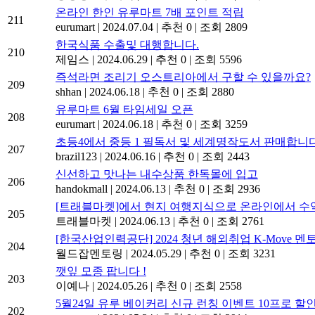
온라인 한인 유루마트 7배 포인트 적립
211
eurumart
|
2024.07.04
|
추천 0
|
조회 2809
한국식품 수출및 대행합니다.
210
제임스
|
2024.06.29
|
추천 0
|
조회 5596
즉석라면 조리기 오스트리아에서 구할 수 있을까요?
209
shhan
|
2024.06.18
|
추천 0
|
조회 2880
유루마트 6월 타임세일 오픈
208
eurumart
|
2024.06.18
|
추천 0
|
조회 3259
초등4에서 중등 1 필독서 및 세계명작도서 판매합니다
207
brazil123
|
2024.06.16
|
추천 0
|
조회 2443
신선하고 맛나는 내수상품 한독몰에 입고
206
handokmall
|
2024.06.13
|
추천 0
|
조회 2936
[트래블마켓]에서 현지 여행지식으로 온라인에서 수익
205
트래블마켓
|
2024.06.13
|
추천 0
|
조회 2761
[한국산업인력공단] 2024 청년 해외취업 K-Move 멘
204
월드잡멘토링
|
2024.05.29
|
추천 0
|
조회 3231
깻잎 모종 팝니다 !
203
이예나
|
2024.05.26
|
추천 0
|
조회 2558
5월24일 유루 베이커리 신규 런칭 이벤트 10프로 할
202