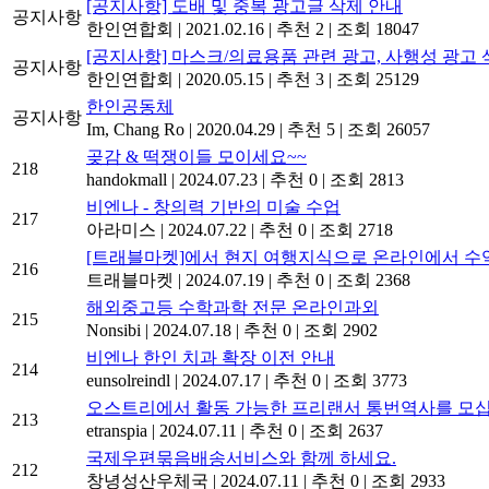
[공지사항] 도배 및 중복 광고글 삭제 안내
공지사항
한인연합회
|
2021.02.16
|
추천 2
|
조회 18047
[공지사항] 마스크/의료용품 관련 광고, 사행성 광고 
공지사항
한인연합회
|
2020.05.15
|
추천 3
|
조회 25129
한인공동체
공지사항
Im, Chang Ro
|
2020.04.29
|
추천 5
|
조회 26057
곶감 & 떡쟁이들 모이세요~~
218
handokmall
|
2024.07.23
|
추천 0
|
조회 2813
비엔나 - 창의력 기반의 미술 수업
217
아라미스
|
2024.07.22
|
추천 0
|
조회 2718
[트래블마켓]에서 현지 여행지식으로 온라인에서 수익
216
트래블마켓
|
2024.07.19
|
추천 0
|
조회 2368
해외중고등 수학과학 전문 온라인과외
215
Nonsibi
|
2024.07.18
|
추천 0
|
조회 2902
비엔나 한인 치과 확장 이전 안내
214
eunsolreindl
|
2024.07.17
|
추천 0
|
조회 3773
오스트리에서 활동 가능한 프리랜서 통번역사를 모십
213
etranspia
|
2024.07.11
|
추천 0
|
조회 2637
국제우편묶음배송서비스와 함께 하세요.
212
창녕성산우체국
|
2024.07.11
|
추천 0
|
조회 2933