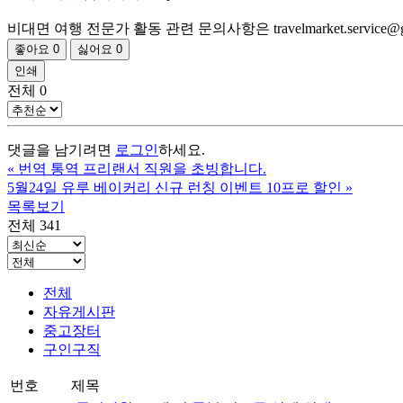
비대면 여행 전문가 활동 관련 문의사항은 travelmarket.service@
좋아요
0
싫어요
0
인쇄
전체
0
댓글을 남기려면
로그인
하세요.
«
번역 통역 프리랜서 직원을 초빙합니다.
5월24일 유루 베이커리 신규 런칭 이벤트 10프로 할인
»
목록보기
전체 341
전체
자유게시판
중고장터
구인구직
번호
제목