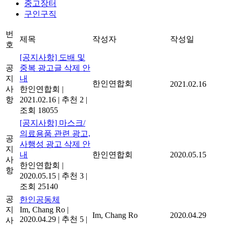
중고장터
구인구직
번
제목
작성자
작성일
호
[공지사항] 도배 및
공
중복 광고글 삭제 안
지
내
한인연합회
2021.02.16
사
한인연합회
|
항
2021.02.16
|
추천 2
|
조회 18055
[공지사항] 마스크/
의료용품 관련 광고,
공
사행성 광고 삭제 안
지
내
한인연합회
2020.05.15
사
한인연합회
|
항
2020.05.15
|
추천 3
|
조회 25140
공
한인공동체
지
Im, Chang Ro
|
Im, Chang Ro
2020.04.29
2020.04.29
|
추천 5
|
사