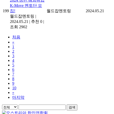
2024 청년 해외취업
K-Move 멘토단 모
199
집!
월드잡멘토링
2024.05.21
월드잡멘토링
|
2024.05.21
|
추천 0
|
조회 2902
처음
«
1
2
3
4
5
6
7
8
9
10
»
마지막
검색