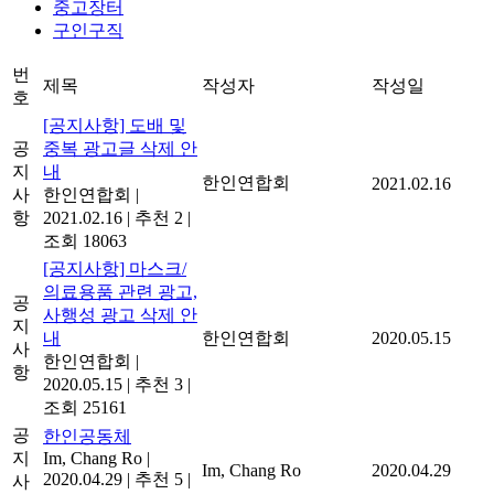
중고장터
구인구직
번
제목
작성자
작성일
호
[공지사항] 도배 및
공
중복 광고글 삭제 안
지
내
한인연합회
2021.02.16
사
한인연합회
|
항
2021.02.16
|
추천 2
|
조회 18063
[공지사항] 마스크/
의료용품 관련 광고,
공
사행성 광고 삭제 안
지
내
한인연합회
2020.05.15
사
한인연합회
|
항
2020.05.15
|
추천 3
|
조회 25161
공
한인공동체
지
Im, Chang Ro
|
Im, Chang Ro
2020.04.29
2020.04.29
|
추천 5
|
사