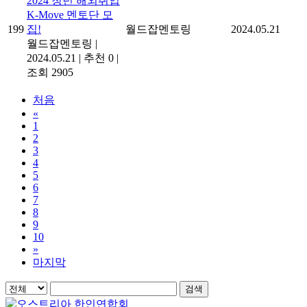
2024 청년 해외취업
K-Move 멘토단 모
199
집!
월드잡멘토링
2024.05.21
월드잡멘토링
|
2024.05.21
|
추천 0
|
조회 2905
처음
«
1
2
3
4
5
6
7
8
9
10
»
마지막
검색