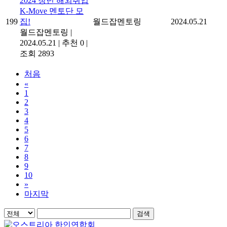
2024 청년 해외취업
K-Move 멘토단 모
199
집!
월드잡멘토링
2024.05.21
월드잡멘토링
|
2024.05.21
|
추천 0
|
조회 2893
처음
«
1
2
3
4
5
6
7
8
9
10
»
마지막
검색