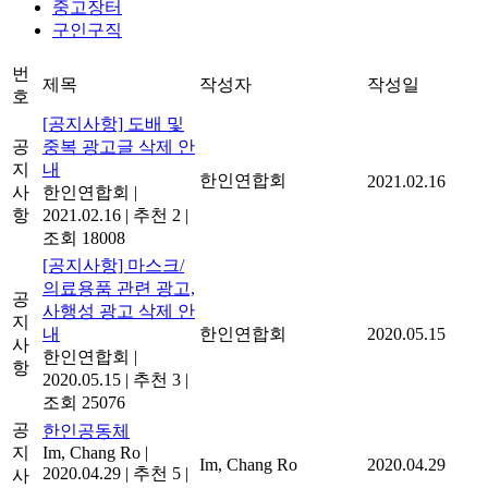
중고장터
구인구직
번
제목
작성자
작성일
호
[공지사항] 도배 및
공
중복 광고글 삭제 안
지
내
한인연합회
2021.02.16
사
한인연합회
|
항
2021.02.16
|
추천 2
|
조회 18008
[공지사항] 마스크/
의료용품 관련 광고,
공
사행성 광고 삭제 안
지
내
한인연합회
2020.05.15
사
한인연합회
|
항
2020.05.15
|
추천 3
|
조회 25076
공
한인공동체
지
Im, Chang Ro
|
Im, Chang Ro
2020.04.29
2020.04.29
|
추천 5
|
사