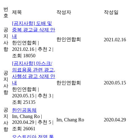
번
제목
작성자
작성일
호
[공지사항] 도배 및
공
중복 광고글 삭제 안
지
내
한인연합회
2021.02.16
사
한인연합회
|
항
2021.02.16
|
추천 2
|
조회 18050
[공지사항] 마스크/
의료용품 관련 광고,
공
사행성 광고 삭제 안
지
내
한인연합회
2020.05.15
사
한인연합회
|
항
2020.05.15
|
추천 3
|
조회 25135
공
한인공동체
지
Im, Chang Ro
|
Im, Chang Ro
2020.04.29
2020.04.29
|
추천 5
|
사
조회 26061
항
오스트리아 전역 통