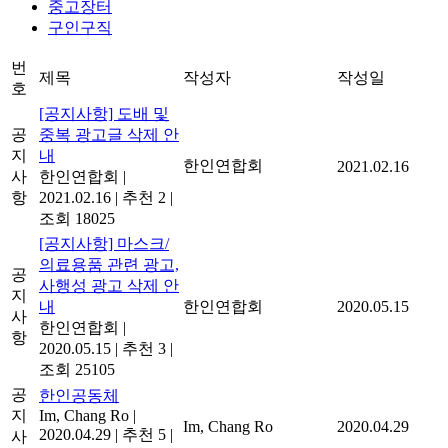
중고장터
구인구직
번
제목
작성자
작성일
호
[공지사항] 도배 및
공
중복 광고글 삭제 안
지
내
한인연합회
2021.02.16
사
한인연합회
|
항
2021.02.16
|
추천 2
|
조회 18025
[공지사항] 마스크/
의료용품 관련 광고,
공
사행성 광고 삭제 안
지
내
한인연합회
2020.05.15
사
한인연합회
|
항
2020.05.15
|
추천 3
|
조회 25105
공
한인공동체
지
Im, Chang Ro
|
Im, Chang Ro
2020.04.29
2020.04.29
|
추천 5
|
사