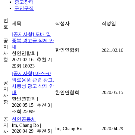
중고장터
구인구직
번
제목
작성자
작성일
호
[공지사항] 도배 및
공
중복 광고글 삭제 안
지
내
한인연합회
2021.02.16
사
한인연합회
|
항
2021.02.16
|
추천 2
|
조회 18023
[공지사항] 마스크/
의료용품 관련 광고,
공
사행성 광고 삭제 안
지
내
한인연합회
2020.05.15
사
한인연합회
|
항
2020.05.15
|
추천 3
|
조회 25099
공
한인공동체
지
Im, Chang Ro
|
Im, Chang Ro
2020.04.29
2020.04.29
|
추천 5
|
사