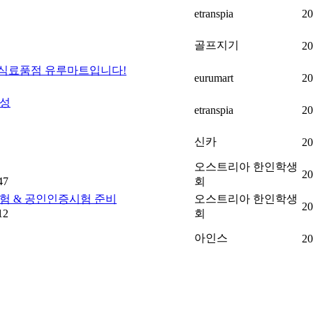
etranspia
20
골프지기
20
인 식료품점 유루마트입니다!
eurumart
20
작성
etranspia
20
신카
20
오스트리아 한인학생
20
47
회
 시험 & 공인인증시험 준비
오스트리아 한인학생
20
12
회
아인스
20