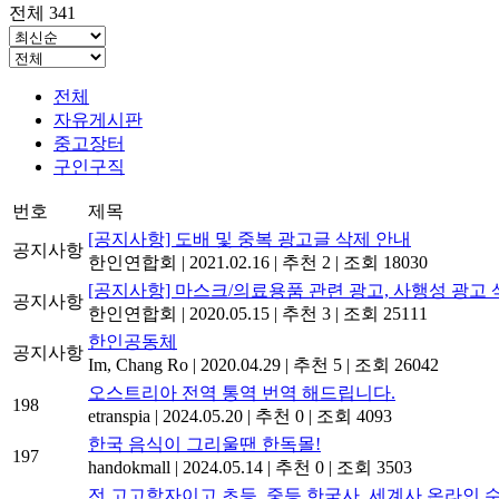
전체 341
전체
자유게시판
중고장터
구인구직
번호
제목
[공지사항] 도배 및 중복 광고글 삭제 안내
공지사항
한인연합회
|
2021.02.16
|
추천 2
|
조회 18030
[공지사항] 마스크/의료용품 관련 광고, 사행성 광고 
공지사항
한인연합회
|
2020.05.15
|
추천 3
|
조회 25111
한인공동체
공지사항
Im, Chang Ro
|
2020.04.29
|
추천 5
|
조회 26042
오스트리아 전역 통역 번역 해드립니다.
198
etranspia
|
2024.05.20
|
추천 0
|
조회 4093
한국 음식이 그리울땐 한독몰!
197
handokmall
|
2024.05.14
|
추천 0
|
조회 3503
전 고고학자이고 초등, 중등 한국사, 세계사 온라인