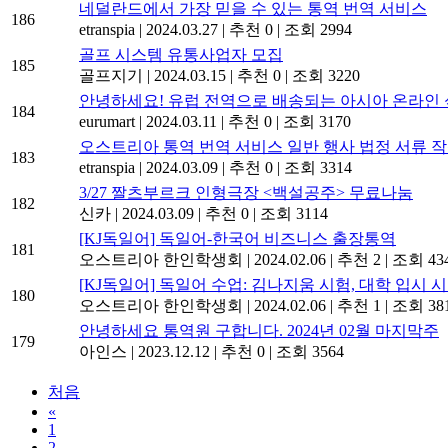
네덜란드에서 가장 믿을 수 있는 통역 번역 서비스
186
etranspia
|
2024.03.27
|
추천 0
|
조회 2994
골프 시스템 유통사업자 모집
185
골프지기
|
2024.03.15
|
추천 0
|
조회 3220
안녕하세요! 유럽 ​​전역으로 배송되는 아시아 온라
184
eurumart
|
2024.03.11
|
추천 0
|
조회 3170
오스트리아 통역 번역 서비스 일반 행사 법정 서류 
183
etranspia
|
2024.03.09
|
추천 0
|
조회 3314
3/27 짤츠부르크 인형극장 <백설공주> 무료나눔
182
신카
|
2024.03.09
|
추천 0
|
조회 3114
[KJ독일어] 독일어-한국어 비즈니스 출장통역
181
오스트리아 한인학생회
|
2024.02.06
|
추천 2
|
조회 43
[KJ독일어] 독일어 수업: 김나지움 시험, 대학 입시
180
오스트리아 한인학생회
|
2024.02.06
|
추천 1
|
조회 38
안녕하세요 통역원 구합니다. 2024년 02월 마지막주
179
아인스
|
2023.12.12
|
추천 0
|
조회 3564
처음
«
1
2