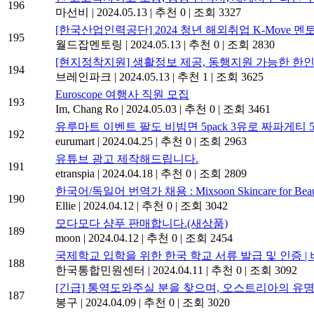
196
마선비
|
2024.05.13
|
추천 0
|
조회 3327
[한국산업인력공단] 2024 청년 해외취업 K-Move 멘
195
월드잡멘토링
|
2024.05.13
|
추천 0
|
조회 2830
[현지정착지원] 생활정보 제공, 동행지원 가능한 한인
194
브레인파크
|
2024.05.13
|
추천 1
|
조회 3625
Euroscope 여행사 직원 모집
193
Im, Chang Ro
|
2024.05.03
|
추천 0
|
조회 3461
유루마트 이벤트 팔도 비빔면 5pack 3유로 짜파게티 5p
192
eurumart
|
2024.04.25
|
추천 0
|
조회 2963
유튜브 광고 제작해드립니다.
191
etranspia
|
2024.04.18
|
추천 0
|
조회 2809
한국어/독일어 번역가 채용 : Mixsoon Skincare for Beauty
190
Ellie
|
2024.04.12
|
추천 0
|
조회 3042
모다모다 샴푸 판매합니다.(새상품)
189
moon
|
2024.04.12
|
추천 0
|
조회 2454
국제학교 입학을 위한 한국 학교 서류 발급 및 인증 |
188
한국통합민원센터
|
2024.04.11
|
추천 0
|
조회 3092
[긴급] 통역도와주실 분을 찾으며, 오스트리아의 유명
187
봉구
|
2024.04.09
|
추천 0
|
조회 3020