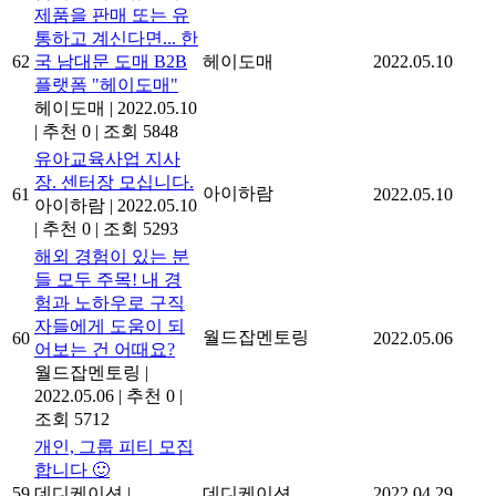
제품을 판매 또는 유
통하고 계신다면... 한
62
국 남대문 도매 B2B
헤이도매
2022.05.10
플랫폼 "헤이도매"
헤이도매
|
2022.05.10
|
추천 0
|
조회 5848
유아교육사업 지사
장. 센터장 모십니다.
아이하람
61
2022.05.10
아이하람
|
2022.05.10
|
추천 0
|
조회 5293
해외 경험이 있는 분
들 모두 주목! 내 경
험과 노하우로 구직
자들에게 도움이 되
월드잡멘토링
60
2022.05.06
어보는 건 어때요?
월드잡멘토링
|
2022.05.06
|
추천 0
|
조회 5712
개인, 그룹 피티 모집
합니다 🙂
59
데디케이션
|
데디케이션
2022.04.29