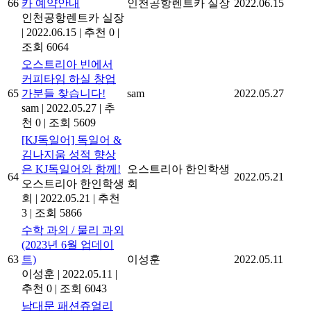
66
카 예약안내
인천공항렌트카 실장
2022.06.15
인천공항렌트카 실장
|
2022.06.15
|
추천 0
|
조회 6064
오스트리아 빈에서
커피타임 하실 창업
65
가분들 찾습니다!
sam
2022.05.27
sam
|
2022.05.27
|
추
천 0
|
조회 5609
[KJ독일어] 독일어 &
김나지움 성적 향상
은 KJ독일어와 함께!
오스트리아 한인학생
64
2022.05.21
오스트리아 한인학생
회
회
|
2022.05.21
|
추천
3
|
조회 5866
수학 과외 / 물리 과외
(2023년 6월 업데이
63
트)
이성훈
2022.05.11
이성훈
|
2022.05.11
|
추천 0
|
조회 6043
남대문 패션쥬얼리