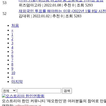
[인턴 기회] 위즈덤 아고라 중.고등학교 인턴십 모집
53
위즈덤아고라
|
2022.01.08
|
추천 0
|
조회 5293
재외국민 투표를 해야하는 이유 (2022년 1월 8일 사
52
김대위
|
2022.01.02
|
추천 0
|
조회 5283
처음
«
1
2
3
4
5
6
7
8
9
10
»
마지막
검색
오스트리아 한인 커뮤니티 '재오한인'은 여러분들의 참여로 만들
연락처:
editor@korean.at