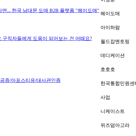
.. 한국 남대문 도매 B2B 플랫폼 "헤이도매"
헤이도매
아이하람
로 구직자들에게 도움이 되어보는 건 어때요?
월드잡멘토링
데디케이션
호호호
역/공증/아포스티유/대사관인증
한국통합민원센
사업
니케이스트
위즈덤아고라