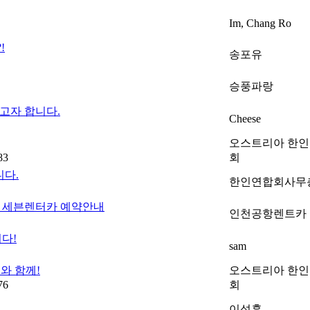
Im, Chang Ro
!
송포유
승풍파랑
고자 합니다.
Cheese
오스트리아 한
83
회
니다.
한인연합회사무
카 세븐렌터카 예약안내
인천공항렌트카
다!
sam
와 함께!
오스트리아 한
76
회
이성훈