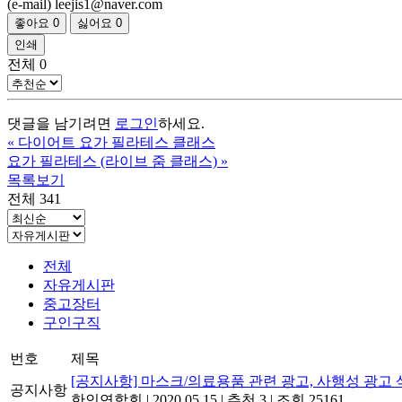
(e-mail) leejis1@naver.com
좋아요
0
싫어요
0
인쇄
전체
0
댓글을 남기려면
로그인
하세요.
«
다이어트 요가 필라테스 클래스
요가 필라테스 (라이브 줌 클래스)
»
목록보기
전체 341
전체
자유게시판
중고장터
구인구직
번호
제목
[공지사항] 마스크/의료용품 관련 광고, 사행성 광고 
공지사항
한인연합회
|
2020.05.15
|
추천 3
|
조회 25161