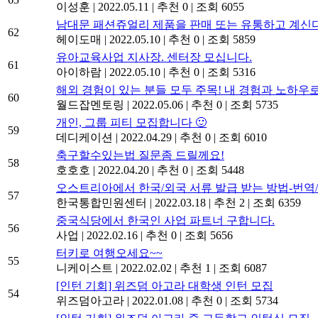
이성훈
|
2022.05.11
|
추천 0
|
조회 6055
남대문 패션쥬얼리 제품을 판매 또는 유통하고 계신다면.
62
헤이도매
|
2022.05.10
|
추천 0
|
조회 5859
유아교육사업 지사장. 센터장 모십니다.
61
아이하람
|
2022.05.10
|
추천 0
|
조회 5316
해외 경험이 있는 분들 모두 주목! 내 경험과 노하우
60
월드잡멘토링
|
2022.05.06
|
추천 0
|
조회 5735
개인, 그룹 피티 모집합니다 🙂
59
데디케이션
|
2022.04.29
|
추천 0
|
조회 6010
축구할수있는법 질문좀 드릴께요!
58
호호호
|
2022.04.20
|
추천 0
|
조회 5448
오스트리아에서 한국/외국 서류 발급 받는 방법-번
57
한국통합민원센터
|
2022.03.18
|
추천 2
|
조회 6359
중국식당에서 한국인 사업 파트너 구합니다.
56
사업
|
2022.02.16
|
추천 0
|
조회 5656
터키로 여행오세요~~
55
니케이스트
|
2022.02.02
|
추천 1
|
조회 6087
[인턴 기회] 위즈덤 아고라 대학생 인턴 모집
54
위즈덤아고라
|
2022.01.08
|
추천 0
|
조회 5734