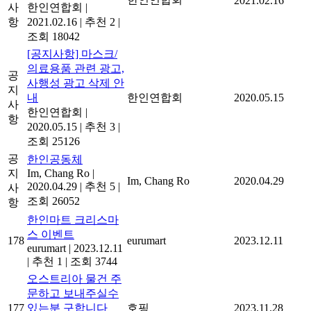
2021.02.16
사
한인연합회
|
항
2021.02.16
|
추천 2
|
조회 18042
[공지사항] 마스크/
의료용품 관련 광고,
공
사행성 광고 삭제 안
지
내
한인연합회
2020.05.15
사
한인연합회
|
항
2020.05.15
|
추천 3
|
조회 25126
공
한인공동체
지
Im, Chang Ro
|
Im, Chang Ro
2020.04.29
2020.04.29
|
추천 5
|
사
조회 26052
항
한인마트 크리스마
스 이벤트
178
eurumart
2023.12.11
eurumart
|
2023.12.11
|
추천 1
|
조회 3744
오스트리아 물건 주
문하고 보내주실수
177
있는분 구합니다
호핑
2023.11.28