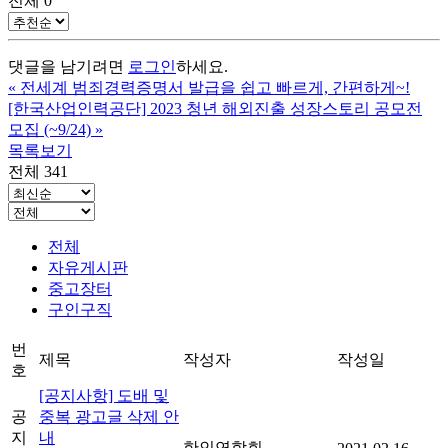
전체
0
댓글을 남기려면
로그인
하세요.
«
전세계 범죄경력증명서 발급을 쉽고 빠르게, 간편하게~!
[한국산업인력공단] 2023 청년 해외진출 성장스토리 공모전
모집 (~9/24)
»
목록보기
전체 341
전체
자유게시판
중고장터
구인구직
번
제목
작성자
작성일
호
[공지사항] 도배 및
공
중복 광고글 삭제 안
지
내
한인연합회