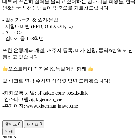
때부터 꾸준히 실력을 올리고 싶어하는 김나지움 학생들, 한국
인&외국인 선생님들이 맞춤으로 가르쳐드립니다.
- 말하기/듣기 & 쓰기/문법
- 시험대비반 (EPD, ÖSD, ÖIF, ...)
- A1 ~ C2
- 김나지움 1~8학년
또한 은행계좌 개설, 거주지 등록, 비자 신청, 통역&번역도 진
행하고 있습니다.
오스트리아 정착은 KJ독일어와 함께!
밑 링크로 연락 주시면 성심껏 답변 드리겠습니다!
-카카오톡 채널: pf.kakao.com/_xexdxdhK
-인스타그램: @kjgerman_vie
-홈페이지: www.kjgerman.imweb.me
좋아요
0
싫어요
0
인쇄