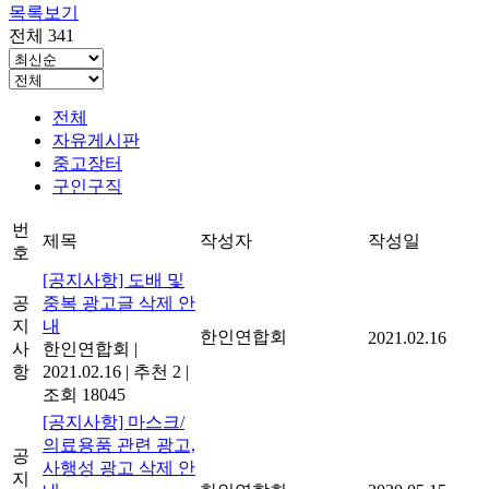
목록보기
전체 341
전체
자유게시판
중고장터
구인구직
번
제목
작성자
작성일
호
[공지사항] 도배 및
공
중복 광고글 삭제 안
지
내
한인연합회
2021.02.16
사
한인연합회
|
항
2021.02.16
|
추천 2
|
조회 18045
[공지사항] 마스크/
의료용품 관련 광고,
공
사행성 광고 삭제 안
지