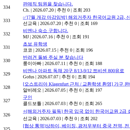
판매직 팀원을 찾습니다.
334
Ch.
|
2026.07.20
|
추천 0
|
조회 203
✅[7월 개강 마감임박] 해외거주자 한국어교원 2급, 
333
선교육
|
2026.07.20
|
추천 0
|
조회 169
비엔나 숙소 구합니다.
332
MJ
|
2026.07.16
|
추천 0
|
조회 191
초보 유학생
331
코코
|
2026.07.15
|
추천 0
|
조회 196
반려견 돌봐 주실 분 찾습니다
330
룽이아빠
|
2026.07.11
|
추천 0
|
조회 188
비엔나 아파트 독채 20구 8/13-9/12 쯔비센 800유로
329
Gofus
|
2026.07.07
|
추천 0
|
조회 194
[오스트리아 Klagenfurt 근처 / 교환학생 환영] 가
328
알비레오
|
2026.07.05
|
추천 0
|
조회 197
구인
327
콜드보틀
|
2026.07.03
|
추천 0
|
조회 265
⭐[해외거주자 필독] 한국 입국 없이 한국어교원 2급
326
선교육
|
2026.07.03
|
추천 0
|
조회 202
[협상 통역]상하이, 베이징, 광저우부터 중국 전역, 전
325