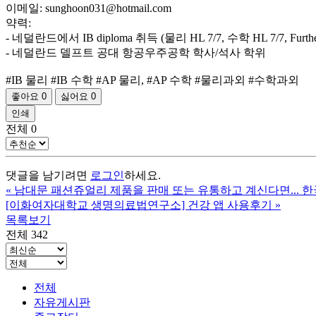
이메일: sunghoon031@hotmail.com
약력:
- 네덜란드에서 IB diploma 취득 (물리 HL 7/7, 수학 HL 7/7, Further 
- 네덜란드 델프트 공대 항공우주공학 학사/석사 학위
#IB 물리 #IB 수학 #AP 물리, #AP 수학 #물리과외 #수학과외
좋아요
0
싫어요
0
인쇄
전체
0
댓글을 남기려면
로그인
하세요.
«
남대문 패션쥬얼리 제품을 판매 또는 유통하고 계신다면... 한국
[이화여자대학교 생명의료법연구소] 건강 앱 사용후기
»
목록보기
전체 342
전체
자유게시판