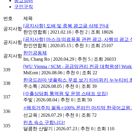
중고장터
구인구직
번호
제목
[공지사항] 도배 및 중복 광고글 삭제 안내
공지사항
한인연합회
|
2021.02.16
|
추천 2
|
조회 18026
[공지사항] 마스크/의료용품 관련 광고, 사행성 광고 
공지사항
한인연합회
|
2020.05.15
|
추천 3
|
조회 25107
한인공동체
공지사항
Im, Chang Ro
|
2020.04.29
|
추천 5
|
조회 26033
[WU Vienna / SCM - 공급망관리 전공 대학원생] Worki
339
MsEom
|
2026.08.06
|
추천 0
|
조회 22
한국드라마 넷플릭스 무료 보기 티비위키 누누티비
338
주소톡
|
2026.08.05
|
추천 0
|
조회 39
[수출상담회 통역원 및 운영 스태프 모집]
337
주빛
|
2026.08.04
|
추천 0
|
조회 50
⭐해외거주자 필독⭐100% 온라인 마지막 한국어교원 2급
336
선교육
|
2026.07.29
|
추천 0
|
조회 72
린츠 숙소 구합니다!
335
달콤한 산딸기
|
2026.07.23
|
추천 0
|
조회 110