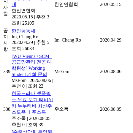
지
내
한인연합회
2020.05.15
사
한인연합회
|
항
2020.05.15
|
추천 3
|
조회 25105
공
한인공동체
지
Im, Chang Ro
|
Im, Chang Ro
2020.04.29
2020.04.29
|
추천 5
|
사
조회 26033
항
[WU Vienna / SCM -
공급망관리 전공 대
학원생] Working
339
MsEom
2026.08.06
Student 기회 문의
MsEom
|
2026.08.06
|
추천 0
|
조회 22
한국드라마 넷플릭
스 무료 보기 티비위
키 누누티비 최신주
주소톡
338
2026.08.05
소모음 ㅣ주소톡
주소톡
|
2026.08.05
|
추천 0
|
조회 39
[수출상담회 통역원