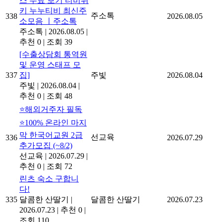
스 무료 보기 티비위
키 누누티비 최신주
주소톡
338
2026.08.05
소모음 ㅣ주소톡
주소톡
|
2026.08.05
|
추천 0
|
조회 39
[수출상담회 통역원
및 운영 스태프 모
337
집]
주빛
2026.08.04
주빛
|
2026.08.04
|
추천 0
|
조회 48
⭐해외거주자 필독
⭐100% 온라인 마지
막 한국어교원 2급
선교육
336
2026.07.29
추가모집 (~8/2)
선교육
|
2026.07.29
|
추천 0
|
조회 72
린츠 숙소 구합니
다!
335
달콤한 산딸기
|
달콤한 산딸기
2026.07.23
2026.07.23
|
추천 0
|
조회 110