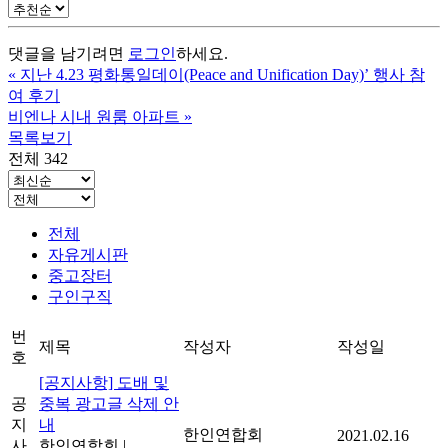
댓글을 남기려면
로그인
하세요.
«
지난 4.23 평화통일데이(Peace and Unification Day)’ 행사 참
여 후기
비엔나 시내 원룸 아파트
»
목록보기
전체 342
전체
자유게시판
중고장터
구인구직
번
제목
작성자
작성일
호
[공지사항] 도배 및
공
중복 광고글 삭제 안
지
내
한인연합회
2021.02.16
사
한인연합회
|