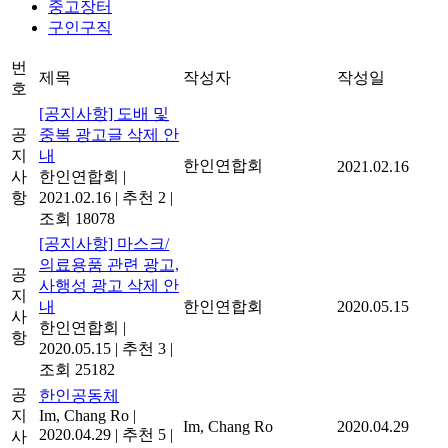
중고장터
구인구직
번
제목
작성자
작성일
호
[공지사항] 도배 및
공
중복 광고글 삭제 안
지
내
한인연합회
2021.02.16
사
한인연합회
|
항
2021.02.16
|
추천 2
|
조회 18078
[공지사항] 마스크/
의료용품 관련 광고,
공
사행성 광고 삭제 안
지
내
한인연합회
2020.05.15
사
한인연합회
|
항
2020.05.15
|
추천 3
|
조회 25182
공
한인공동체
지
Im, Chang Ro
|
Im, Chang Ro
2020.04.29
2020.04.29
|
추천 5
|
사