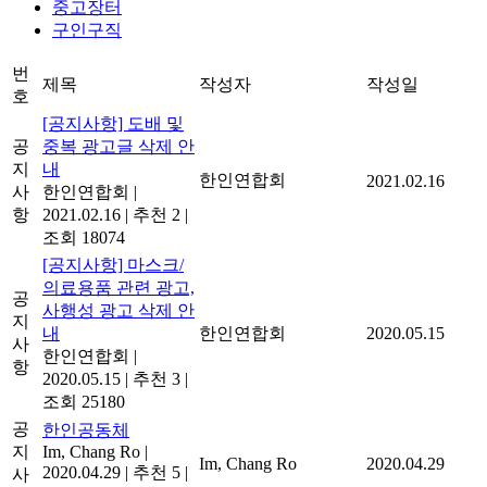
중고장터
구인구직
번
제목
작성자
작성일
호
[공지사항] 도배 및
공
중복 광고글 삭제 안
지
내
한인연합회
2021.02.16
사
한인연합회
|
항
2021.02.16
|
추천 2
|
조회 18074
[공지사항] 마스크/
의료용품 관련 광고,
공
사행성 광고 삭제 안
지
내
한인연합회
2020.05.15
사
한인연합회
|
항
2020.05.15
|
추천 3
|
조회 25180
공
한인공동체
지
Im, Chang Ro
|
Im, Chang Ro
2020.04.29
2020.04.29
|
추천 5
|
사