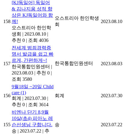
[KJ독일어] 독일어
& 김나지움 성적 향
상은 KJ독일어와 함
오스트리아 한인학생
158
께!
2023.08.10
회
오스트리아 한인학
생회
|
2023.08.10
|
추천 0
|
조회 4036
전세계 범죄경력증
명서 발급을 쉽고 빠
르게, 간편하게~!
한국통합민원센터
157
2023.08.03
한국통합민원센터
|
2023.08.03
|
추천 0
|
조회 3580
9월18일 ~20일 Child
care
(1)
156
회계
2023.07.30
회계
|
2023.07.30
|
추천 0
|
조회 3614
비엔나 단기 8,9월
10살(초4) 피아노 레
155
슨선생님 구합니다.
송
2023.07.22
송
|
2023.07.22
|
추