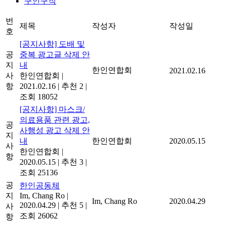
구인구직
번
제목
작성자
작성일
호
[공지사항] 도배 및
공
중복 광고글 삭제 안
지
내
한인연합회
2021.02.16
사
한인연합회
|
항
2021.02.16
|
추천 2
|
조회 18052
[공지사항] 마스크/
의료용품 관련 광고,
공
사행성 광고 삭제 안
지
내
한인연합회
2020.05.15
사
한인연합회
|
항
2020.05.15
|
추천 3
|
조회 25136
공
한인공동체
지
Im, Chang Ro
|
Im, Chang Ro
2020.04.29
2020.04.29
|
추천 5
|
사
조회 26062
항