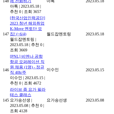
148
에 전화하기
아톡
2023.05.18
아톡
|
2023.05.18
|
추천 0
|
조회 3657
[한국산업인력공단]
2023 청년 해외취업
K-Move 멘토단 모
147
집! (~6/4)
월드잡멘토링
2023.05.18
월드잡멘토링
|
2023.05.18
|
추천 0
|
조회 3669
[PNL] 비엔나 공항
항공 오퍼레이션 직
원 채용 (1명) - 정규
이수인
146
2023.05.15
직 40h/주
이수인
|
2023.05.15
|
추천 0
|
조회 4672
라이브 줌 요가 필라
테스 클래스
145
요가송선생
|
요가송선생
2023.05.08
2023.05.08
|
추천 0
|
조회 4128