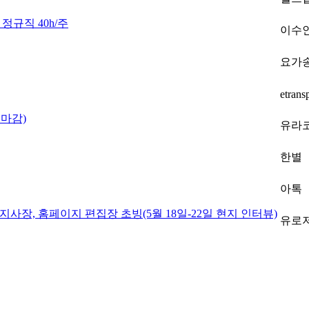
 정규직 40h/주
이수
요가
etrans
마감)
유라
한별
아톡
사장, 홈페이지 편집장 초빙(5월 18일-22일 현지 인터뷰)
유로