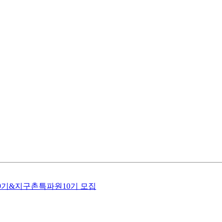
멘토9기&지구촌특파원10기 모집