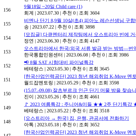
9월18일 ~20일 Child care
(1)
156
회계
|
2023.07.30
|
추천 0
|
조회 3604
비엔나 단기 8,9월 10살(초4) 피아노 레슨선생님 구합
155
송
|
2023.07.22
|
추천 0
|
조회 3898
[모집글] 다큐멘터리 제작팀에서 오스트리아 빈에 
154
정연
|
2023.06.30
|
추천 0
|
조회 4147
오스트리아에서 한국/외국 서류 발급 받는 방법―번
153
한국통합민원센터
|
2023.06.08
|
추천 0
|
조회 3986
📢 8월 SAT 시험대비 파이널특강
152
베테랑스
|
2023.05.30
|
추천 0
|
조회 3645
[한국산업인력공단] 2023 청년 해외취업 K-Move 멘토단 
151
월드잡멘토링
|
2023.05.29
|
추천 0
|
조회 3598
(15.07.-09.08) 잘츠부르크 인근 단기 머물 방을 찾습
150
진이
|
2023.05.26
|
추천 0
|
조회 4661
🚩 2023 여름특강 : 주니어&미들 ★★ 2주 단기특강
149
베테랑스
|
2023.05.22
|
추천 0
|
조회 3518
[오스트리아 → 한국] 집, 은행, 관공서에 전화하기
148
아톡
|
2023.05.18
|
추천 0
|
조회 3652
[한국산업인력공단] 2023 청년 해외취업 K-Move 멘토단 
147