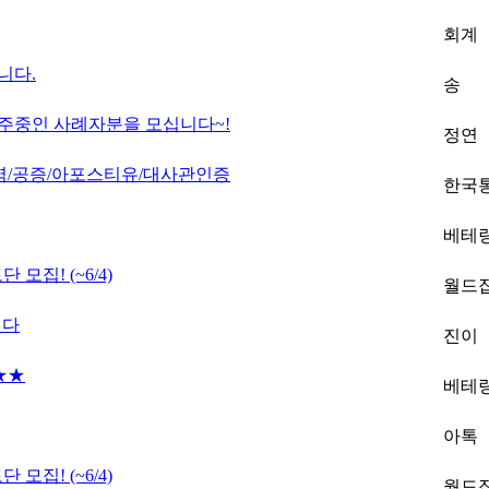
회계
니다.
송
거주중인 사례자분을 모십니다~!
정연
역/공증/아포스티유/대사관인증
한국
베테
모집! (~6/4)
월드
니다
진이
 ★★
베테
아톡
모집! (~6/4)
월드