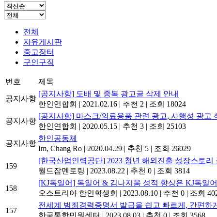
전체
자유게시판
중고장터
구인구직
번호
제목
[공지사항] 도배 및 중복 광고글 삭제 안내
공지사항
한인연합회
|
2021.02.16
|
추천 2
|
조회 18024
[공지사항] 마스크/의료용품 관련 광고, 사행성 광고 
공지사항
한인연합회
|
2020.05.15
|
추천 3
|
조회 25103
한인공동체
공지사항
Im, Chang Ro
|
2020.04.29
|
추천 5
|
조회 26029
[한국산업인력공단] 2023 청년 해외진출 성장스토리 공모
159
월드잡멘토링
|
2023.08.22
|
추천 0
|
조회 3814
[KJ독일어] 독일어 & 김나지움 성적 향상은 KJ독일어
158
오스트리아 한인학생회
|
2023.08.10
|
추천 0
|
조회 40
전세계 범죄경력증명서 발급을 쉽고 빠르게, 간편하게
157
한국통합민원센터
|
2023.08.03
|
추천 0
|
조회 3568