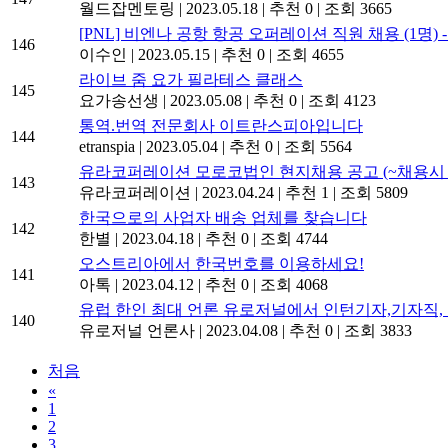
월드잡멘토링
|
2023.05.18
|
추천 0
|
조회 3665
[PNL] 비엔나 공항 항공 오퍼레이션 직원 채용 (1명) -
146
이수인
|
2023.05.15
|
추천 0
|
조회 4655
라이브 줌 요가 필라테스 클래스
145
요가송선생
|
2023.05.08
|
추천 0
|
조회 4123
통역.번역 전문회사 이트란스피아입니다
144
etranspia
|
2023.05.04
|
추천 0
|
조회 5564
유라코퍼레이션 모로코법인 현지채용 공고 (~채용시 
143
유라코퍼레이션
|
2023.04.24
|
추천 1
|
조회 5809
한국으로의 사업자 배송 업체를 찾습니다
142
한별
|
2023.04.18
|
추천 0
|
조회 4744
오스트리아에서 한국번호를 이용하세요!
141
아톡
|
2023.04.12
|
추천 0
|
조회 4068
유럽 한인 최대 언론 유로저널에서 인턴기자,기자직, 지
140
유로저널 언론사
|
2023.04.08
|
추천 0
|
조회 3833
처음
«
1
2
3