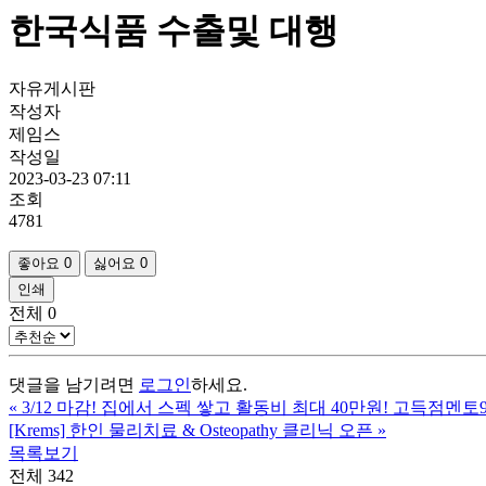
한국식품 수출및 대행
자유게시판
작성자
제임스
작성일
2023-03-23 07:11
조회
4781
좋아요
0
싫어요
0
인쇄
전체
0
댓글을 남기려면
로그인
하세요.
«
3/12 마감! 집에서 스펙 쌓고 활동비 최대 40만원! 고득점
[Krems] 한인 물리치료 & Osteopathy 클리닉 오픈
»
목록보기
전체 342