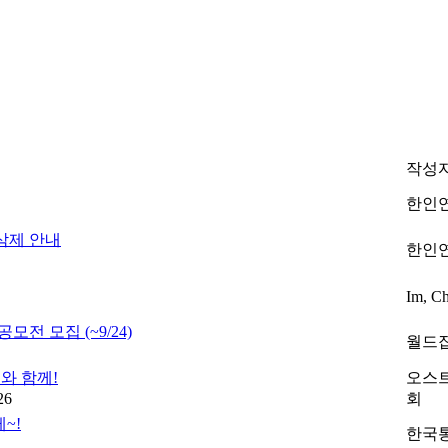
작성
한인
삭제 안내
한인
Im, C
전 모집 (~9/24)
월드
와 함께!
오스
26
회
~!
한국