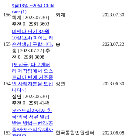
9월18일 ~20일 Child
care
(1)
156
회계
2023.07.30
회계
|
2023.07.30
|
추천 0
|
조회 3603
비엔나 단기 8,9월
10살(초4) 피아노 레
155
슨선생님 구합니다.
송
2023.07.22
송
|
2023.07.22
|
추
천 0
|
조회 3898
[모집글] 다큐멘터
리 제작팀에서 오스
트리아 빈에 거주중
154
인 사례자분을 모십
정연
2023.06.30
니다~!
정연
|
2023.06.30
|
추천 0
|
조회 4146
오스트리아에서 한
국/외국 서류 발급
받는 방법―번역/공
증/아포스티유/대사
한국통합민원센터
153
2023.06.08
관인증