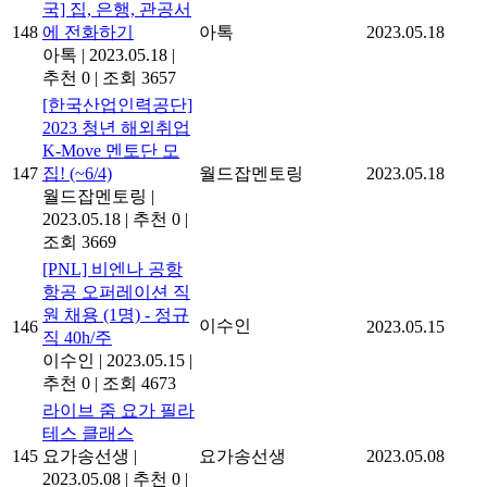
국] 집, 은행, 관공서
148
에 전화하기
아톡
2023.05.18
아톡
|
2023.05.18
|
추천 0
|
조회 3657
[한국산업인력공단]
2023 청년 해외취업
K-Move 멘토단 모
147
집! (~6/4)
월드잡멘토링
2023.05.18
월드잡멘토링
|
2023.05.18
|
추천 0
|
조회 3669
[PNL] 비엔나 공항
항공 오퍼레이션 직
원 채용 (1명) - 정규
이수인
146
2023.05.15
직 40h/주
이수인
|
2023.05.15
|
추천 0
|
조회 4673
라이브 줌 요가 필라
테스 클래스
145
요가송선생
|
요가송선생
2023.05.08
2023.05.08
|
추천 0
|