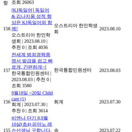
조회 26063
항
[KJ독일어] 독일어
& 김나지움 성적 향
상은 KJ독일어와 함
오스트리아 한인학생
158
께!
2023.08.10
회
오스트리아 한인학
생회
|
2023.08.10
|
추천 0
|
조회 4036
전세계 범죄경력증
명서 발급을 쉽고 빠
르게, 간편하게~!
한국통합민원센터
157
2023.08.03
한국통합민원센터
|
2023.08.03
|
추천 0
|
조회 3580
9월18일 ~20일 Child
care
(1)
156
회계
2023.07.30
회계
|
2023.07.30
|
추천 0
|
조회 3614
비엔나 단기 8,9월
10살(초4) 피아노 레
155
슨선생님 구합니다.
송
2023.07.22