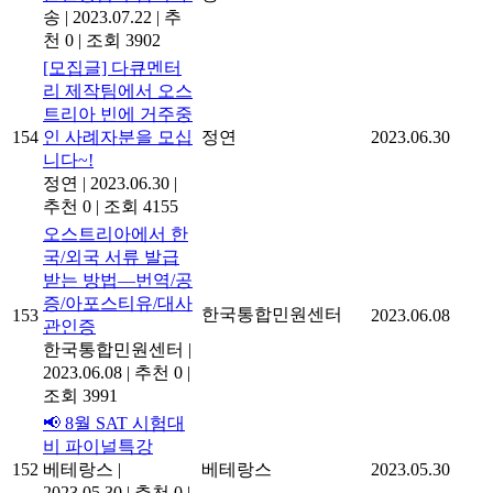
송
|
2023.07.22
|
추
천 0
|
조회 3902
[모집글] 다큐멘터
리 제작팀에서 오스
트리아 빈에 거주중
154
인 사례자분을 모십
정연
2023.06.30
니다~!
정연
|
2023.06.30
|
추천 0
|
조회 4155
오스트리아에서 한
국/외국 서류 발급
받는 방법―번역/공
증/아포스티유/대사
한국통합민원센터
153
2023.06.08
관인증
한국통합민원센터
|
2023.06.08
|
추천 0
|
조회 3991
📢 8월 SAT 시험대
비 파이널특강
152
베테랑스
|
베테랑스
2023.05.30
2023.05.30
|
추천 0
|