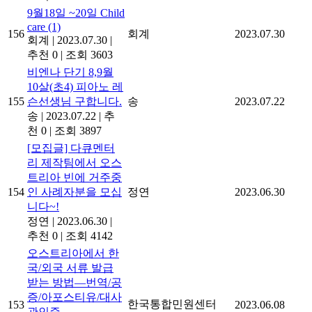
9월18일 ~20일 Child
care
(1)
156
회계
2023.07.30
회계
|
2023.07.30
|
추천 0
|
조회 3603
비엔나 단기 8,9월
10살(초4) 피아노 레
155
슨선생님 구합니다.
송
2023.07.22
송
|
2023.07.22
|
추
천 0
|
조회 3897
[모집글] 다큐멘터
리 제작팀에서 오스
트리아 빈에 거주중
154
인 사례자분을 모십
정연
2023.06.30
니다~!
정연
|
2023.06.30
|
추천 0
|
조회 4142
오스트리아에서 한
국/외국 서류 발급
받는 방법―번역/공
증/아포스티유/대사
한국통합민원센터
153
2023.06.08
관인증