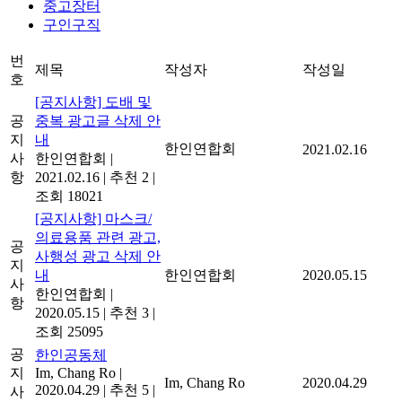
중고장터
구인구직
번
제목
작성자
작성일
호
[공지사항] 도배 및
공
중복 광고글 삭제 안
지
내
한인연합회
2021.02.16
사
한인연합회
|
항
2021.02.16
|
추천 2
|
조회 18021
[공지사항] 마스크/
의료용품 관련 광고,
공
사행성 광고 삭제 안
지
내
한인연합회
2020.05.15
사
한인연합회
|
항
2020.05.15
|
추천 3
|
조회 25095
공
한인공동체
지
Im, Chang Ro
|
Im, Chang Ro
2020.04.29
2020.04.29
|
추천 5
|
사