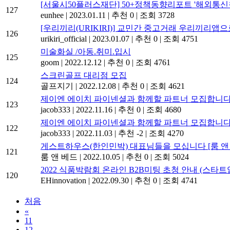
[서울시50플러스재단] 50+정책동향리포트 '해외통신
127
eunhee
|
2023.01.11
|
추천 0
|
조회 3728
[우리끼리(URIKIRI)] 교민간 중고거래 우리끼리앱으로
126
urikiri_official
|
2023.01.07
|
추천 0
|
조회 4751
미술화실 /아동.취미.입시
125
goom
|
2022.12.12
|
추천 0
|
조회 4761
스크린골프 대리점 모집
124
골프지기
|
2022.12.08
|
추천 0
|
조회 4621
제이엔 에이치 파이넨셜과 함께할 파트너 모집합니다
123
jacob333
|
2022.11.16
|
추천 0
|
조회 4680
제이엔 에이치 파이넨셜과 함께할 파트너 모집합니다
122
jacob333
|
2022.11.03
|
추천 -2
|
조회 4270
게스트하우스(한인민박) 대표님들을 모십니다 [룸 앤 
121
룸 앤 베드
|
2022.10.05
|
추천 0
|
조회 5024
2022 식품박람회 온라인 B2B미팅 초청 안내 (스타트
120
EHinnovation
|
2022.09.30
|
추천 0
|
조회 4741
처음
«
11
12