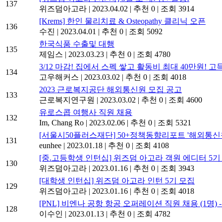
137
위즈덤아고라
|
2023.04.02
|
추천 0
|
조회 3914
[Krems] 한인 물리치료 & Osteopathy 클리닉 오픈
136
수진
|
2023.04.01
|
추천 0
|
조회 5092
한국식품 수출및 대행
135
제임스
|
2023.03.23
|
추천 0
|
조회 4780
3/12 마감! 집에서 스펙 쌓고 활동비 최대 40만원
134
고우해커스
|
2023.03.02
|
추천 0
|
조회 4018
2023 근로복지공단 해외통신원 모집 공고
133
근로복지연구원
|
2023.03.02
|
추천 0
|
조회 4600
유로스콥 여행사 직원 채용
132
Im, Chang Ro
|
2023.02.06
|
추천 0
|
조회 5321
[서울시50플러스재단] 50+정책동향리포트 '해외통신
131
eunhee
|
2023.01.18
|
추천 0
|
조회 4108
[중.고등학생 인턴십] 위즈덤 아고라 객원 에디터 5기
130
위즈덤아고라
|
2023.01.16
|
추천 0
|
조회 3943
[대학생 인턴십] 위즈덤 아고라 인턴 5기 모집
129
위즈덤아고라
|
2023.01.16
|
추천 0
|
조회 4018
[PNL] 비엔나 공항 항공 오퍼레이션 직원 채용 (1명) - 
128
이수인
|
2023.01.13
|
추천 0
|
조회 4782