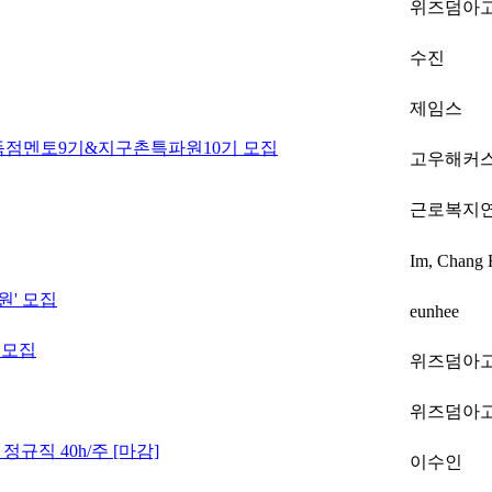
위즈덤아
수진
제임스
! 고득점멘토9기&지구촌특파원10기 모집
고우해커
근로복지
Im, Chang 
원' 모집
eunhee
 모집
위즈덤아
위즈덤아
정규직 40h/주 [마감]
이수인