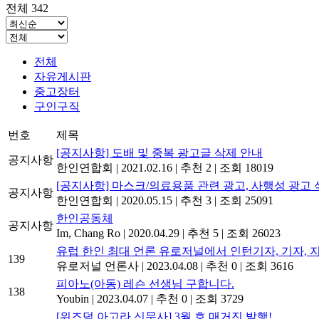
전체 342
전체
자유게시판
중고장터
구인구직
번호
제목
[공지사항] 도배 및 중복 광고글 삭제 안내
공지사항
한인연합회
|
2021.02.16
|
추천 2
|
조회 18019
[공지사항] 마스크/의료용품 관련 광고, 사행성 광고 
공지사항
한인연합회
|
2020.05.15
|
추천 3
|
조회 25091
한인공동체
공지사항
Im, Chang Ro
|
2020.04.29
|
추천 5
|
조회 26023
유럽 한인 최대 언론 유로저널에서 인턴기자, 기자, 지사
139
유로저널 언론사
|
2023.04.08
|
추천 0
|
조회 3616
피아노(아동) 레슨 선생님 구합니다.
138
Youbin
|
2023.04.07
|
추천 0
|
조회 3729
[위즈덤 아고라 신문사] 3월 호 매거진 발행!