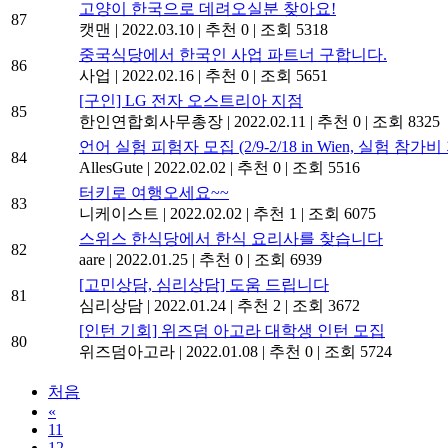
고양이 한국으로 데려오실분 찾아요!
87
캣맨
|
2022.03.10
|
추천 0
|
조회 5318
중국식당에서 한국인 사업 파트너 구합니다.
86
사업
|
2022.02.16
|
추천 0
|
조회 5651
[구인] LG 전자 오스트리아 지점
85
한인연합회사무총장
|
2022.02.11
|
추천 0
|
조회 8325
언어 실험 피험자 모집 (2/9-2/18 in Wien, 실험 참가비
84
AllesGute
|
2022.02.02
|
추천 0
|
조회 5516
터키로 여행오세요~~
83
니케이스트
|
2022.02.02
|
추천 1
|
조회 6075
스위스 한식당에서 한식 요리사를 찾습니다
82
aare
|
2022.01.25
|
추천 0
|
조회 6939
[고민상담, 심리상담] 도움 드립니다
81
심리상담
|
2022.01.24
|
추천 2
|
조회 3672
[인턴 기회] 위즈덤 아고라 대학생 인턴 모집
80
위즈덤아고라
|
2022.01.08
|
추천 0
|
조회 5724
처음
«
11
12