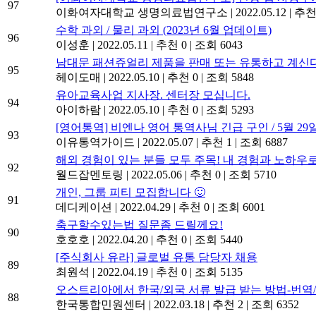
97
이화여자대학교 생명의료법연구소
|
2022.05.12
|
추천
수학 과외 / 물리 과외 (2023년 6월 업데이트)
96
이성훈
|
2022.05.11
|
추천 0
|
조회 6043
남대문 패션쥬얼리 제품을 판매 또는 유통하고 계신다면.
95
헤이도매
|
2022.05.10
|
추천 0
|
조회 5848
유아교육사업 지사장. 센터장 모십니다.
94
아이하람
|
2022.05.10
|
추천 0
|
조회 5293
[영어통역] 비엔나 영어 통역사님 긴급 구인 / 5월 29일(일
93
이유통역가이드
|
2022.05.07
|
추천 1
|
조회 6887
해외 경험이 있는 분들 모두 주목! 내 경험과 노하우
92
월드잡멘토링
|
2022.05.06
|
추천 0
|
조회 5710
개인, 그룹 피티 모집합니다 🙂
91
데디케이션
|
2022.04.29
|
추천 0
|
조회 6001
축구할수있는법 질문좀 드릴께요!
90
호호호
|
2022.04.20
|
추천 0
|
조회 5440
[주식회사 유라] 글로벌 유통 담당자 채용
89
최원석
|
2022.04.19
|
추천 0
|
조회 5135
오스트리아에서 한국/외국 서류 발급 받는 방법-번
88
한국통합민원센터
|
2022.03.18
|
추천 2
|
조회 6352