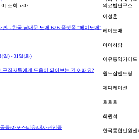
 0
|
조회 5307
의료법연구소
이성훈
.. 한국 남대문 도매 B2B 플랫폼 "헤이도매"
헤이도매
아이하람
) - 31일(화)
이유통역가이드
로 구직자들에게 도움이 되어보는 건 어때요?
월드잡멘토링
데디케이션
호호호
최원석
역/공증/아포스티유/대사관인증
한국통합민원센