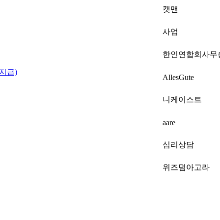
캣맨
사업
한인연합회사무
 지급)
AllesGute
니케이스트
aare
심리상담
위즈덤아고라