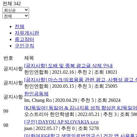
전체 342
전체
자유게시판
중고장터
구인구직
번호
제목
[공지사항] 도배 및 중복 광고글 삭제 안내
공지사항
한인연합회
|
2021.02.16
|
추천 2
|
조회 18021
[공지사항] 마스크/의료용품 관련 광고, 사행성 광고 
공지사항
한인연합회
|
2020.05.15
|
추천 3
|
조회 25095
한인공동체
공지사항
Im, Chang Ro
|
2020.04.29
|
추천 5
|
조회 26024
[KJ독일어] 독일어 & 김나지움 성적 향상은 KJ독일어
99
오스트리아 한인학생회
|
2022.05.21
|
추천 3
|
조회 58
[구인] DAYOU AP SLOVAKIA s.r.o
98
juan
|
2022.05.17
|
추천 0
|
조회 5278
[이화여자대학교 생명의료법연구소] 건강 앱 사용후