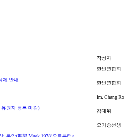
작성자
한인연합회
삭제 안내
한인연합회
Im, Chang Ro
전 유권자 등록 마감)
김대위
요가송선생
무악(舞樂,Muak,1978)으로부터>