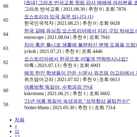
[초대] 그라츠 반석교회 창립 감사 예배에 여러분을 
66
그라츠 반석교회
|
2021.08.30
|
추천 0
|
조회 7876
오스트리아 입국 질문 입니다
(1)
65
한국인국적자
|
2021.08.23
|
추천 0
|
조회 6028
한국 갈때 유심칩 오스트리아에서 미리 구입 하세요 (S
64
euroscope
|
2021.08.04
|
추천 0
|
조회 7041
치아 혹은 틀니로 생활에 불편하신 분께 도움을 드립
63
yckoh
|
2021.07.21
|
추천 0
|
조회 4446
오스트리아에서 한국으로 어떻게 연락하시나요?
62
아톡
|
2021.07.13
|
추천 0
|
조회 6003
해외 한인 학생들이 만든 신문사 위즈덤 아고라에서 
61
위즈덤아고라
|
2021.07.02
|
추천 0
|
조회 6613
여름방학 독일어, 수학과외 안내
60
kskvienna
|
2021.06.21
|
추천 1
|
조회 6602
'21년 여름 독일어 속성과외 "성적향상 꿀팁전수!"
59
Netter-Mann
|
2021.05.30
|
추천 1
|
조회 7314
처음
«
11
12