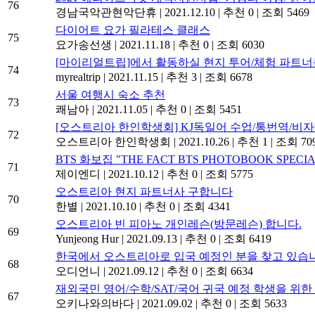
76
경남국악관현악단휴
|
2021.12.10
|
추천 0
|
조회 5469
다이어트 요가 필라테스 클래스
75
요가송선생
|
2021.11.18
|
추천 0
|
조회 6030
[마이리얼트립]에서 활동하실 현지 투어/체험 파트
74
myrealtrip
|
2021.11.15
|
추천 3
|
조회 6678
서울 여행시 숙소 추천
73
쾌남아
|
2021.11.05
|
추천 0
|
조회 5451
[오스트리아 한인학생회] KJ독일어 수업/통번역/비
72
오스트리아 한인학생회
|
2021.10.26
|
추천 1
|
조회 70
BTS 화보집 "THE FACT BTS PHOTOBOOK SPECIA
71
제이엔디
|
2021.10.12
|
추천 0
|
조회 5775
오스트리아 현지 파트너사 구합니다
70
한별
|
2021.10.10
|
추천 0
|
조회 4341
오스트리아 빈 피아노 개인레슨(방문레슨) 합니다.
69
Yunjeong Hur
|
2021.09.13
|
추천 0
|
조회 6419
한국에서 오스트리아로 입국 예정인 분을 찾고 있습
68
오디언니
|
2021.09.12
|
추천 0
|
조회 6634
재외국민 영어/수학/SAT/국어 귀국 예정 학생을 위
67
오키나와의바다
|
2021.09.02
|
추천 0
|
조회 5633