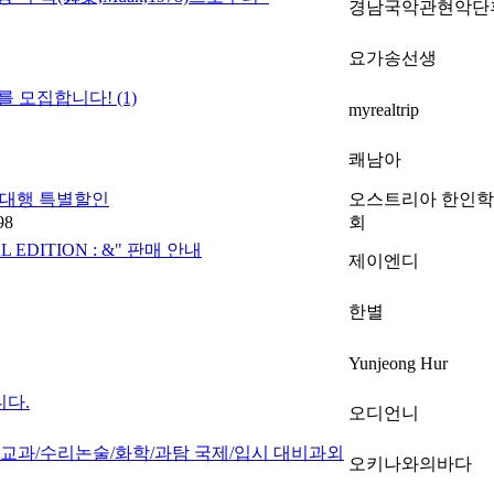
경남국악관현악단
요가송선생
너를 모집합니다!
(1)
myrealtrip
쾌남아
자대행 특별할인
오스트리아 한인
98
회
L EDITION : &" 판매 안내
제이엔디
한별
Yunjeong Hur
니다.
오디언니
한 교과/수리논술/화학/과탐 국제/입시 대비과외
오키나와의바다