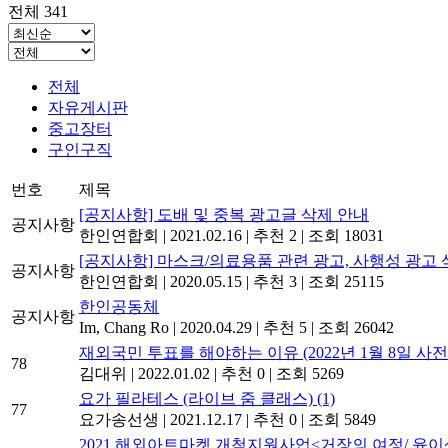
전체 341
전체
자유게시판
중고장터
구인구직
번호
제목
[공지사항] 도배 및 중복 광고글 삭제 안내
공지사항
한인연합회
|
2021.02.16
|
추천 2
|
조회 18031
[공지사항] 마스크/의료용품 관련 광고, 사행성 광고 
공지사항
한인연합회
|
2020.05.15
|
추천 3
|
조회 25115
한인공동체
공지사항
Im, Chang Ro
|
2020.04.29
|
추천 5
|
조회 26042
재외국민 투표를 해야하는 이유 (2022년 1월 8일 사
78
김대위
|
2022.01.02
|
추천 0
|
조회 5269
요가 필라테스 (라이브 줌 클래스)
(1)
77
요가송선생
|
2021.12.17
|
추천 0
|
조회 5849
2021 해외아트마켓 개척지원사업<거장의 여정/ 윤이상_