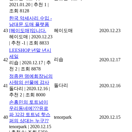
2021.01.20
|
추천 1
|
조회 8128
한국 악세사리 수입 -
남대문 도매 플랫폼
43
[헤이도매]입니다.
헤이도매
2020.12.23
헤이도매
|
2020.12.23
|
추천 -1
|
조회 8833
LEESHOP 년말 년시
세일
리숍
42
2020.12.17
리숍
|
2020.12.17
|
추
천 2
|
조회 8878
정종완 명예회장님의
사랑의 선물에 감사
돌다리
41
2020.12.16
돌다리
|
2020.12.16
|
추천 2
|
조회 8000
손흥민의 토트넘이
우리동네에???유로
파 32강 토트넘 핫스
40
tenorpark
2020.12.15
퍼의 상대는 누구??
tenorpark
|
2020.12.15