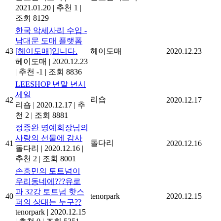
2021.01.20
|
추천 1
|
조회 8129
한국 악세사리 수입 -
남대문 도매 플랫폼
43
[헤이도매]입니다.
헤이도매
2020.12.23
헤이도매
|
2020.12.23
|
추천 -1
|
조회 8836
LEESHOP 년말 년시
세일
리숍
42
2020.12.17
리숍
|
2020.12.17
|
추
천 2
|
조회 8881
정종완 명예회장님의
사랑의 선물에 감사
돌다리
41
2020.12.16
돌다리
|
2020.12.16
|
추천 2
|
조회 8001
손흥민의 토트넘이
우리동네에???유로
파 32강 토트넘 핫스
40
tenorpark
2020.12.15
퍼의 상대는 누구??
tenorpark
|
2020.12.15