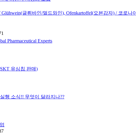
wein(글뤼바인/멀드와인), Ofenkartoffel(오븐감자) / 코로나야
71
Pharmaceutical Experts
SKT 유심칩 판매)
own 실행 소식!! 무엇이 달라지나??
수업
87