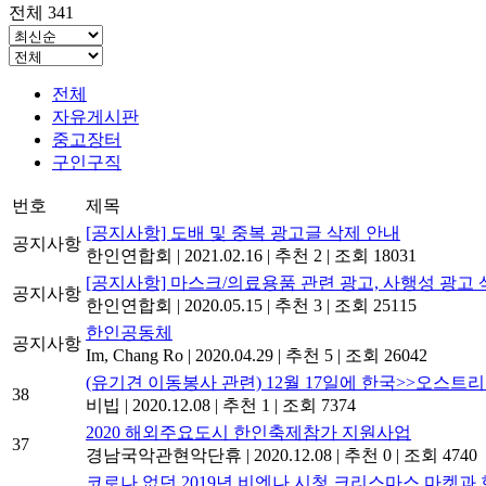
전체 341
전체
자유게시판
중고장터
구인구직
번호
제목
[공지사항] 도배 및 중복 광고글 삭제 안내
공지사항
한인연합회
|
2021.02.16
|
추천 2
|
조회 18031
[공지사항] 마스크/의료용품 관련 광고, 사행성 광고 
공지사항
한인연합회
|
2020.05.15
|
추천 3
|
조회 25115
한인공동체
공지사항
Im, Chang Ro
|
2020.04.29
|
추천 5
|
조회 26042
(유기견 이동봉사 관련) 12월 17일에 한국>>오스트
38
비빕
|
2020.12.08
|
추천 1
|
조회 7374
2020 해외주요도시 한인축제참가 지원사업
37
경남국악관현악단휴
|
2020.12.08
|
추천 0
|
조회 4740
코로나 없던 2019년 비엔나 시청 크리스마스 마켓과