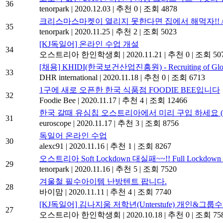
36
tenorpark
|
2020.12.03
|
추천 0
|
조회 4878
크리스마스마켓이 열리지 못한다면 집에서 해먹자!! / Glüh
35
tenorpark
|
2020.11.25
|
추천 2
|
조회 5023
[KJ독일어] 온라인 수업 개설
34
오스트리아 한인학생회
|
2020.11.21
|
추천 0
|
조회 50
[채용] KHIDI(한국보건산업진흥원) - Recruiting of Global 
33
DHR international
|
2020.11.18
|
추천 0
|
조회 6713
1구에 새로 오픈한 한국 식품점 FOODIE BEE입니다
32
Foodie Bee
|
2020.11.17
|
추천 4
|
조회 12466
한국 갈때 유심칩 오스트리아에서 미리 구입 하세요 (
31
euroscope
|
2020.11.17
|
추천 3
|
조회 8756
독일어 온라인 수업
30
alexc91
|
2020.11.16
|
추천 1
|
조회 8267
오스트리아 Soft Lockdown 대실패~~!! Full Lockd
29
tenorpark
|
2020.11.16
|
추천 5
|
조회 7520
겨울철 필수아이템 난방텐트 팝니다.
28
바이맘
|
2020.11.11
|
추천 4
|
조회 7740
[KJ독일어] 김나지움 저학년(Unterstufe) 개인&그룹
27
오스트리아 한인학생회
|
2020.10.18
|
추천 0
|
조회 75