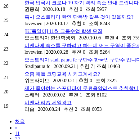
한국 입국시 코로나 19 자기 격리 숙소 안내 드립니다
26
권종희
|
2020.10.18
|
추천 0
|
조회 5957
혹시 오스트리아 한인 단톡방 같은 것이 있을까요?
25
lovewien
|
2020.10.17
|
추천 0
|
조회 8243
[KJ독일어] 11월 그룹수업 학생 모집
24
오스트리아 한인학생회
|
2020.10.05
|
추천 4
|
조회 75
비엔나에 숙소를 구하려고 하는데 어느 구역이 좋은
23
lovewien
|
2020.09.28
|
추천 0
|
조회 5264
오스트리아.stadl paura fc 구단주 한국인 구단주 입니
22
Stadlpaura fc
|
2020.09.21
|
추천 7
|
조회 10463
요즘 애들 코딩교육 시키고계세요?
21
위즈라이브
|
2020.09.21
|
추천 0
|
조회 7325
제가 좋아하는 스포티파이 무료음악리스트 추천합니다
20
스웨러
|
2020.09.02
|
추천 1
|
조회 8102
비엔나 리숍 세일광고
19
리숍
|
2020.08.24
|
추천 2
|
조회 6053
처음
«
11
12