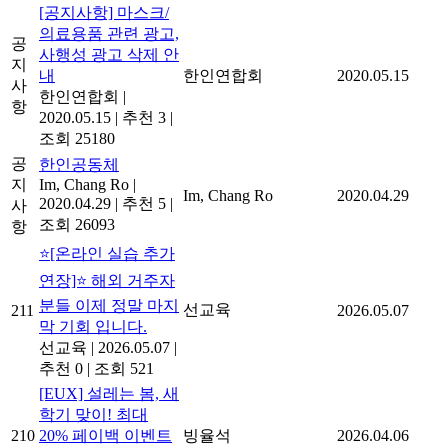
[공지사항] 마스크/
의료용품 관련 광고,
공
사행성 광고 삭제 안
지
내
한인연합회
2020.05.15
사
한인연합회
|
항
2020.05.15
|
추천 3
|
조회 25180
공
한인공동체
지
Im, Chang Ro
|
Im, Chang Ro
2020.04.29
2020.04.29
|
추천 5
|
사
조회 26093
항
⭐[온라인 실습 추가
연장]⭐ 해외 거주자
분들 이제 정말 마지
선교육
211
2026.05.07
막 기회 입니다.
선교육
|
2026.05.07
|
추천 0
|
조회 521
[EUX] 설레는 봄, 새
학기 맞이! 최대
210
20% 페이백 이벤트
빙율석
2026.04.06