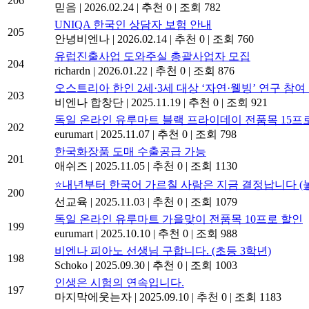
206
믿음
|
2026.02.24
|
추천 0
|
조회 782
UNIQA 한국인 상담자 보험 안내
205
안녕비엔나
|
2026.02.14
|
추천 0
|
조회 760
유럽진출사업 도와주실 총괄사업자 모집
204
richardn
|
2026.01.22
|
추천 0
|
조회 876
오스트리아 한인 2세·3세 대상 ‘자연·웰빙’ 연구 참
203
비엔나 합창단
|
2025.11.19
|
추천 0
|
조회 921
독일 온라인 유루마트 블랙 프라이데이 전품목 15프
202
eurumart
|
2025.11.07
|
추천 0
|
조회 798
한국화장품 도매 수출공급 가능
201
애쉬즈
|
2025.11.05
|
추천 0
|
조회 1130
⭐내년부터 한국어 가르칠 사람은 지금 결정납니다 (놓
200
선교육
|
2025.11.03
|
추천 0
|
조회 1079
독일 온라인 유루마트 가을맞이 전품목 10프로 할인
199
eurumart
|
2025.10.10
|
추천 0
|
조회 988
비엔나 피아노 선생님 구합니다. (초등 3학년)
198
Schoko
|
2025.09.30
|
추천 0
|
조회 1003
인생은 시험의 연속입니다.
197
마지막에웃는자
|
2025.09.10
|
추천 0
|
조회 1183