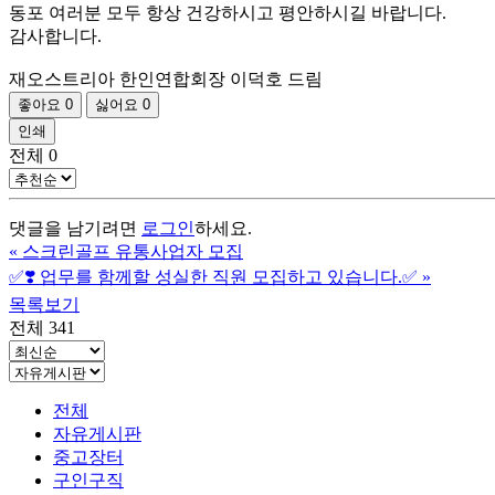
동포 여러분 모두 항상 건강하시고 평안하시길 바랍니다.
감사합니다.
재오스트리아 한인연합회장 이덕호 드림
좋아요
0
싫어요
0
인쇄
전체
0
댓글을 남기려면
로그인
하세요.
«
스크린골프 유통사업자 모집
✅❣️ 업무를 함께할 성실한 직원 모집하고 있습니다.✅
»
목록보기
전체 341
전체
자유게시판
중고장터
구인구직