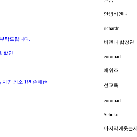
안녕비엔나
richardn
여 부탁드립니다.
비엔나 합창단
로 할인
eurumart
애쉬즈
치면 최소 1년 손해)⭐
선교육
eurumart
Schoko
마지막에웃는