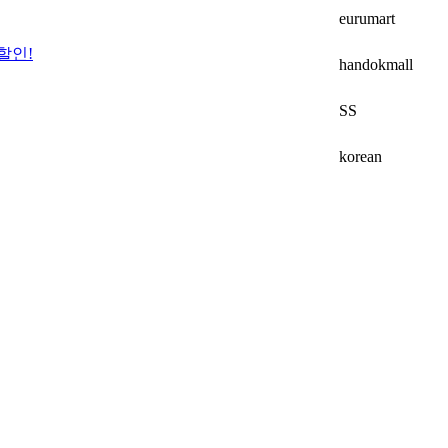
eurumart
할인!
handokmall
SS
korean