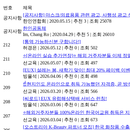
번호
제목
[공지사항] 마스크/의료용품 관련 광고, 사행성 광고 
공지사항
한인연합회
|
2020.05.15
|
추천 3
|
조회 25078
한인공동체
공지사항
Im, Chang Ro
|
2020.04.29
|
추천 5
|
조회 26010
[통역 가능하신분 구합니다!]
212
허경은
|
2026.05.12
|
추천 0
|
조회 502
⭐[온라인 실습 추가연장]⭐ 해외 거주자분들 이제 정
211
선교육
|
2026.05.07
|
추천 0
|
조회 497
[EUX] 설레는 봄, 새학기 맞이! 최대 20% 페이백 이
210
빙율석
|
2026.04.06
|
추천 0
|
조회 498
☝️현지인도 온라인으로 취득 가능했던 자격증, 곧 방
209
선교육
|
2026.03.20
|
추천 0
|
조회 566
[씨로드] EUX 유럽해상택배 서비스 런칭!
208
빙율석
|
2026.03.06
|
추천 0
|
조회 647
⭐해외거주자분들 100%온라인 한국어교원 취득은 지
207
선교육
|
2026.03.04
|
추천 0
|
조회 673
[오스트리아 K-Beauty 파트너 모집] 한국 화장품 