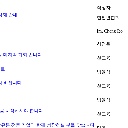
작성자
삭제 안내
한인연합회
Im, Chang Ro
허경은
말 마지막 기회 입니다.
선교육
벤트
빙율석
식 바뀝니다
선교육
빙율석
금 시작하셔야 합니다.
선교육
수출/유통 전문 기업과 함께 성장하실 분을 찾습니다.
믿음