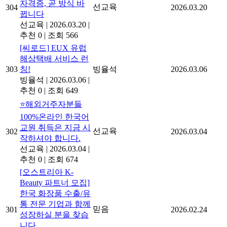
자격증, 곧 방식 바
선교육
304
2026.03.20
뀝니다
선교육
|
2026.03.20
|
추천 0
|
조회 566
[씨로드] EUX 유럽
해상택배 서비스 런
303
칭!
빙율석
2026.03.06
빙율석
|
2026.03.06
|
추천 0
|
조회 649
⭐해외거주자분들
100%온라인 한국어
교원 취득은 지금 시
선교육
302
2026.03.04
작하셔야 합니다.
선교육
|
2026.03.04
|
추천 0
|
조회 674
[오스트리아 K-
Beauty 파트너 모집]
한국 화장품 수출/유
통 전문 기업과 함께
믿음
301
2026.02.24
성장하실 분을 찾습
니다.