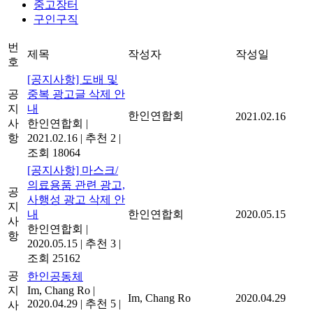
중고장터
구인구직
번
제목
작성자
작성일
호
[공지사항] 도배 및
공
중복 광고글 삭제 안
지
내
한인연합회
2021.02.16
사
한인연합회
|
항
2021.02.16
|
추천 2
|
조회 18064
[공지사항] 마스크/
의료용품 관련 광고,
공
사행성 광고 삭제 안
지
내
한인연합회
2020.05.15
사
한인연합회
|
항
2020.05.15
|
추천 3
|
조회 25162
공
한인공동체
지
Im, Chang Ro
|
Im, Chang Ro
2020.04.29
2020.04.29
|
추천 5
|
사