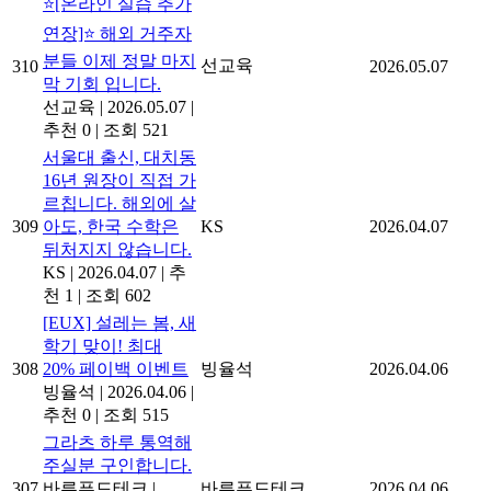
⭐[온라인 실습 추가
연장]⭐ 해외 거주자
분들 이제 정말 마지
선교육
310
2026.05.07
막 기회 입니다.
선교육
|
2026.05.07
|
추천 0
|
조회 521
서울대 출신, 대치동
16년 원장이 직접 가
르칩니다. 해외에 살
309
아도, 한국 수학은
KS
2026.04.07
뒤처지지 않습니다.
KS
|
2026.04.07
|
추
천 1
|
조회 602
[EUX] 설레는 봄, 새
학기 맞이! 최대
308
20% 페이백 이벤트
빙율석
2026.04.06
빙율석
|
2026.04.06
|
추천 0
|
조회 515
그라츠 하루 통역해
주실분 구인합니다.
307
바른푸드테크
|
바른푸드테크
2026.04.06