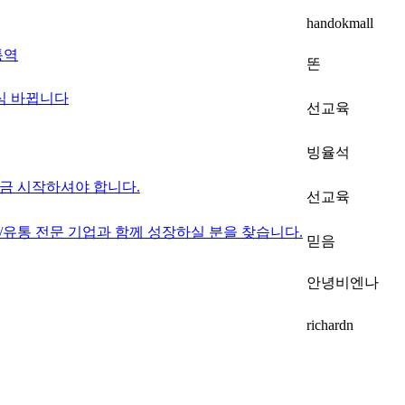
handokmall
팅통역
똔
식 바뀝니다
선교육
빙율석
금 시작하셔야 합니다.
선교육
수출/유통 전문 기업과 함께 성장하실 분을 찾습니다.
믿음
안녕비엔나
richardn