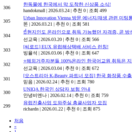
한독몰에 한국에서 막 도착한 신상품 소식!
306
handokmall
|
2026.03.24
|
추천 0
|
조회 499
Urban Innovation Vienna 방문 에너지/재생 관련 미
305
똔
|
2026.03.21
|
추천 0
|
조회 581
☝️현지인도 온라인으로 취득 가능했던 자격증, 곧 방
304
선교육
|
2026.03.20
|
추천 0
|
조회 566
[씨로드] EUX 유럽해상택배 서비스 런칭!
303
빙율석
|
2026.03.06
|
추천 0
|
조회 647
⭐해외거주자분들 100%온라인 한국어교원 취득은 지
302
선교육
|
2026.03.04
|
추천 0
|
조회 672
[오스트리아 K-Beauty 파트너 모집] 한국 화장품 
301
믿음
|
2026.02.24
|
추천 0
|
조회 780
UNIQA 한국인 상담자 보험 안내
300
안녕비엔나
|
2026.02.14
|
추천 0
|
조회 759
유럽진출사업 도와주실 총괄사업자 모집
299
richardn
|
2026.01.22
|
추천 0
|
조회 875
처음
«
1