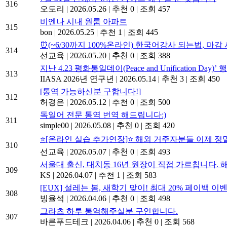
316
오도리
|
2026.05.26
|
추천 0
|
조회 457
비엔나 시내 원룸 아파트
315
bon
|
2026.05.25
|
추천 1
|
조회 445
⏰(~6/30까지 100%온라인) 한국어강사 되는법, 마감
314
선교육
|
2026.05.20
|
추천 0
|
조회 388
지난 4.23 평화통일데이(Peace and Unification Day)
313
IIASA 2026년 연구년
|
2026.05.14
|
추천 3
|
조회 450
[통역 가능하신분 구합니다!]
312
허경은
|
2026.05.12
|
추천 0
|
조회 500
독일어 전문 통역 번역 해드립니다:)
311
simple00
|
2026.05.08
|
추천 0
|
조회 420
⭐[온라인 실습 추가연장]⭐ 해외 거주자분들 이제 정
310
선교육
|
2026.05.07
|
추천 0
|
조회 493
서울대 출신, 대치동 16년 원장이 직접 가르칩니다. 
309
KS
|
2026.04.07
|
추천 1
|
조회 583
[EUX] 설레는 봄, 새학기 맞이! 최대 20% 페이백 이
308
빙율석
|
2026.04.06
|
추천 0
|
조회 498
그라츠 하루 통역해주실분 구인합니다.
307
바른푸드테크
|
2026.04.06
|
추천 0
|
조회 568