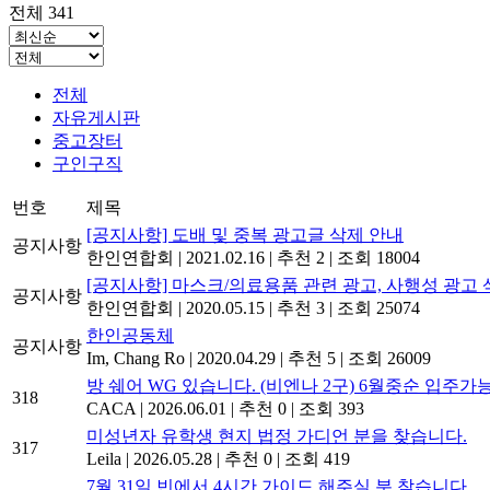
전체 341
전체
자유게시판
중고장터
구인구직
번호
제목
[공지사항] 도배 및 중복 광고글 삭제 안내
공지사항
한인연합회
|
2021.02.16
|
추천 2
|
조회 18004
[공지사항] 마스크/의료용품 관련 광고, 사행성 광고 
공지사항
한인연합회
|
2020.05.15
|
추천 3
|
조회 25074
한인공동체
공지사항
Im, Chang Ro
|
2020.04.29
|
추천 5
|
조회 26009
방 쉐어 WG 있습니다. (비엔나 2구) 6월중순 입주가
318
CACA
|
2026.06.01
|
추천 0
|
조회 393
미성년자 유학생 현지 법정 가디언 분을 찾습니다.
317
Leila
|
2026.05.28
|
추천 0
|
조회 419
7월 31일 빈에서 4시간 가이드 해주실 분 찾습니다