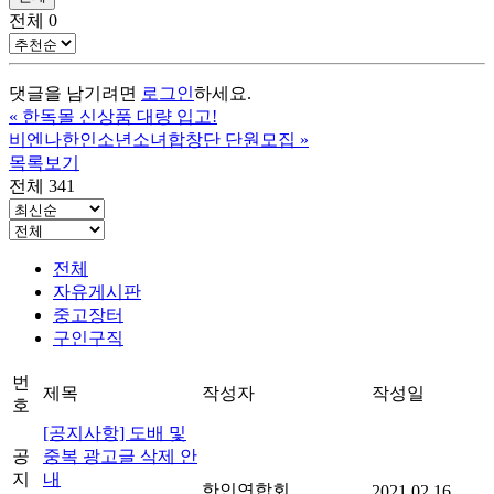
전체
0
댓글을 남기려면
로그인
하세요.
«
한독몰 신상품 대량 입고!
비엔나한인소년소녀합창단 단원모집
»
목록보기
전체 341
전체
자유게시판
중고장터
구인구직
번
제목
작성자
작성일
호
[공지사항] 도배 및
공
중복 광고글 삭제 안
지
내
한인연합회
2021.02.16