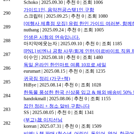
Schoko
|
2025.09.30
|
추천 0
|
조회 1006
가이드1인, 음악전공스탶1인 구함
290
스크립터
|
2025.09.25
|
추천 0
|
조회 1080
[여행사 제휴점 모집] 유럽 한인 가이드 여러분, 함께
289
nuthang
|
2025.09.24
|
추천 0
|
조회 1005
인생은 시험의 연속입니다.
288
마지막에웃는자
|
2025.09.10
|
추천 0
|
조회 1185
[PNL] 비엔나 공항 사무/회계 인턴/아르바이트 직원 채용 
287
이수인
|
2025.08.18
|
추천 0
|
조회 1480
독일 온라인 한인마트 여름 10프로 세일
286
eurumart
|
2025.08.15
|
추천 0
|
조회 1235
귀국짐 정리 (가구+책)
285
HiBye
|
2025.08.14
|
추천 0
|
조회 1028
한독몰 풍성한 한국 신상품 입고 & 해외 배송비 50% 
284
handokmall
|
2025.08.06
|
추천 0
|
조회 1155
집안 정리 + 청소 알바 구합니다
283
SS
|
2025.08.05
|
추천 0
|
조회 1341
(부고) 故 이지선님
282
korean
|
2025.07.31
|
추천 0
|
조회 1509
비엔나 책 판매 (청소년, 어린이, 독일어, 영어, 한국어