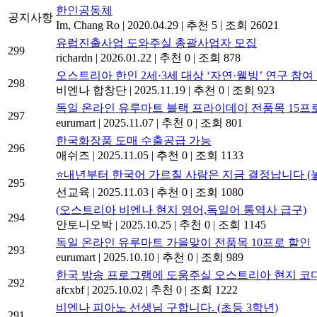
한인공동체
공지사항
Im, Chang Ro
|
2020.04.29
|
추천 5
|
조회 26021
유럽진출사업 도와주실 총괄사업자 모집
299
richardn
|
2026.01.22
|
추천 0
|
조회 878
오스트리아 한인 2세·3세 대상 ‘자연·웰빙’ 연구 참
298
비엔나 합창단
|
2025.11.19
|
추천 0
|
조회 923
독일 온라인 유루마트 블랙 프라이데이 전품목 15프
297
eurumart
|
2025.11.07
|
추천 0
|
조회 801
한국화장품 도매 수출공급 가능
296
애쉬즈
|
2025.11.05
|
추천 0
|
조회 1133
⭐내년부터 한국어 가르칠 사람은 지금 결정납니다 (놓
295
선교육
|
2025.11.03
|
추천 0
|
조회 1080
(오스트리아 비엔나 현지 영어,독일어 통역사 급구)
294
안토니오박
|
2025.10.25
|
추천 0
|
조회 1145
독일 온라인 유루마트 가을맞이 전품목 10프로 할인
293
eurumart
|
2025.10.10
|
추천 0
|
조회 989
한국 방송 프로그램에 도움주실 오스트리아 현지 
292
afcxbf
|
2025.10.02
|
추천 0
|
조회 1222
비엔나 피아노 선생님 구합니다. (초등 3학년)
291