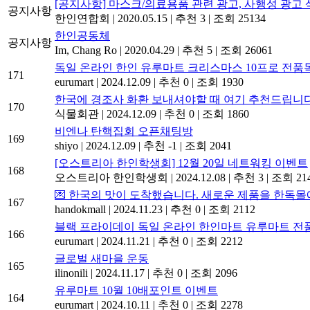
[공지사항] 마스크/의료용품 관련 광고, 사행성 광고 
공지사항
한인연합회
|
2020.05.15
|
추천 3
|
조회 25134
한인공동체
공지사항
Im, Chang Ro
|
2020.04.29
|
추천 5
|
조회 26061
독일 온라인 한인 유루마트 크리스마스 10프로 전품
171
eurumart
|
2024.12.09
|
추천 0
|
조회 1930
한국에 경조사 화환 보내셔야할 때 여기 추천드립니다
170
식물회관
|
2024.12.09
|
추천 0
|
조회 1860
비엔나 탄핵집회 오픈채팅방
169
shiyo
|
2024.12.09
|
추천 -1
|
조회 2041
[오스트리아 한인학생회] 12월 20일 네트워킹 이벤트
168
오스트리아 한인학생회
|
2024.12.08
|
추천 3
|
조회 21
💌 한국의 맛이 도착했습니다. 새로운 제품을 한독
167
handokmall
|
2024.11.23
|
추천 0
|
조회 2112
블랙 프라이데이 독일 온라인 한인마트 유루마트 전품
166
eurumart
|
2024.11.21
|
추천 0
|
조회 2212
글로벌 새마을 운동
165
ilinonili
|
2024.11.17
|
추천 0
|
조회 2096
유루마트 10월 10배포인트 이벤트
164
eurumart
|
2024.10.11
|
추천 0
|
조회 2278