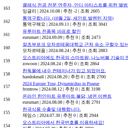
클래식 전공 전문 연주자, 인디 아티스트를 위한 앨범 
163
잉글리
|
2024.10.08
|
추천 -2
|
조회 2605
통역구합니다. (10월 2일, 세인트 발렌틴 지역)
162
통역구해요
|
2024.09.11
|
추천 0
|
조회 3041
유루마트 전품목 10프로 할인
161
eurumart
|
2024.09.09
|
추천 0
|
조회 2473
잘츠부르크 모차르테움대학교 근처 숙소 구할수 있는
160
모차르테움
|
2024.08.24
|
추천 0
|
조회 2883
오스트리아에도 한국의 스마트팜, 나노버블 기술이 
159
zowoon
|
2024.08.24
|
추천 0
|
조회 2864
한독몰에 내수 컨테이너가 입고 되었어요.
158
handokmall
|
2024.08.20
|
추천 0
|
조회 2700
2024 Europe Tour, Dynamicduo in Prague
157
frontrow
|
2024.08.12
|
추천 0
|
조회 3198
온라인 한인마트 유루마트 불닭, 냉면 이벤트
156
eurumart
|
2024.08.08
|
추천 0
|
조회 2791
한국식품 수출및 대행합니다.
155
제임스
|
2024.07.30
|
추천 0
|
조회 2944
오스트리아에서 한국번호를 이용하세요!
154