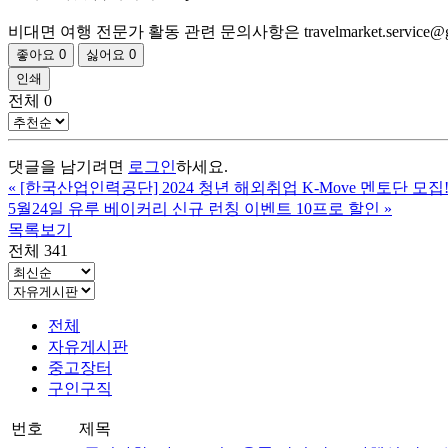
비대면 여행 전문가 활동 관련 문의사항은 travelmarket.service@
좋아요
0
싫어요
0
인쇄
전체
0
댓글을 남기려면
로그인
하세요.
«
[한국산업인력공단] 2024 청년 해외취업 K-Move 멘토단 모집
5월24일 유루 베이커리 신규 런칭 이벤트 10프로 할인
»
목록보기
전체 341
전체
자유게시판
중고장터
구인구직
번호
제목