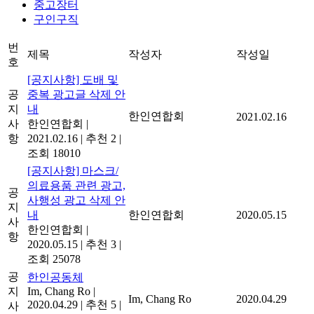
중고장터
구인구직
번
제목
작성자
작성일
호
[공지사항] 도배 및
공
중복 광고글 삭제 안
지
내
한인연합회
2021.02.16
사
한인연합회
|
항
2021.02.16
|
추천 2
|
조회 18010
[공지사항] 마스크/
의료용품 관련 광고,
공
사행성 광고 삭제 안
지
내
한인연합회
2020.05.15
사
한인연합회
|
항
2020.05.15
|
추천 3
|
조회 25078
공
한인공동체
지
Im, Chang Ro
|
Im, Chang Ro
2020.04.29
2020.04.29
|
추천 5
|
사